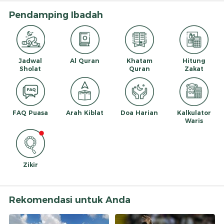
Pendamping Ibadah
Jadwal
Al Quran
Khatam
Hitung
Sholat
Quran
Zakat
FAQ Puasa
Arah Kiblat
Doa Harian
Kalkulator
Waris
Zikir
Rekomendasi untuk Anda