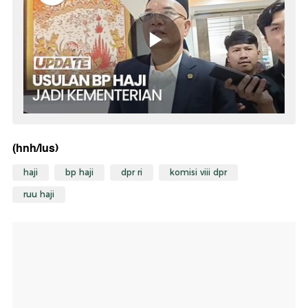
(hnh/lus)
haji
bp haji
dpr ri
komisi viii dpr
ruu haji