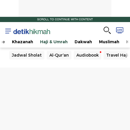
SCROLL TO CONTINUE WITH CONTENT
me
Khazanah
Haji & Umrah
Dakwah
Muslimah
K
Jadwal Sholat
Al-Qur'an
Audiobook
Travel Haj