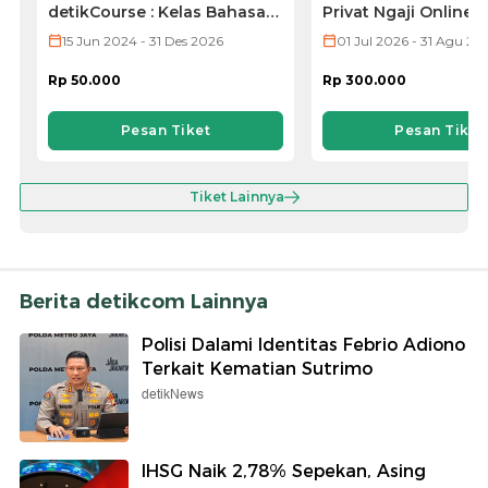
detikCourse : Kelas Bahasa
Privat Ngaji Online:
Jepang (VOD ONLY)
Lebih Mudah dan C
15 Jun 2024 - 31 Des 2026
01 Jul 2026 - 31 Agu 20
Rp 50.000
Rp 300.000
Pesan Tiket
Pesan Tiket
Tiket Lainnya
Berita detikcom Lainnya
Polisi Dalami Identitas Febrio Adiono
Terkait Kematian Sutrimo
detikNews
IHSG Naik 2,78% Sepekan, Asing