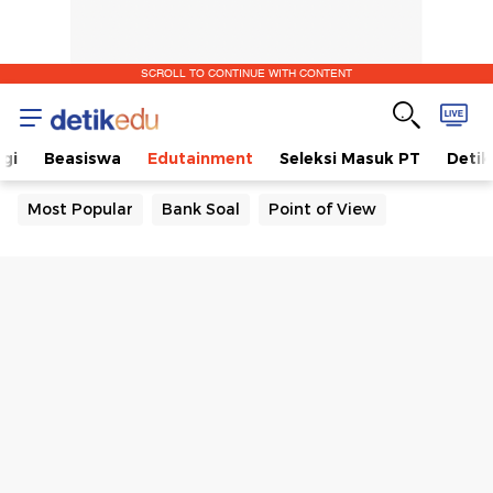
SCROLL TO CONTINUE WITH CONTENT
gi
Beasiswa
Edutainment
Seleksi Masuk PT
Detik
Most Popular
Bank Soal
Point of View