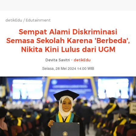
detikEdu
Edutainment
Sempat Alami Diskriminasi
Semasa Sekolah Karena 'Berbeda',
Nikita Kini Lulus dari UGM
Devita Savitri -
detikEdu
Selasa, 28 Mei 2024 14:00 WIB