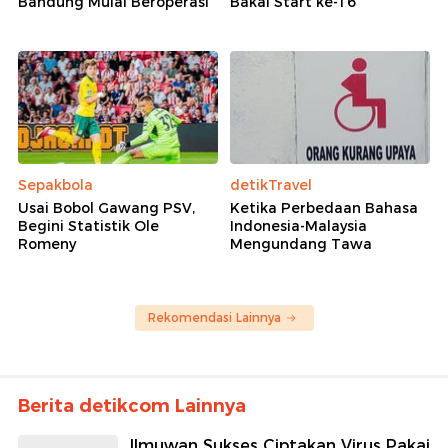
Bandung Mulai Beroperasi
Bakal Start ke-16
Sepakbola
detikTravel
Usai Bobol Gawang PSV,
Ketika Perbedaan Bahasa
Begini Statistik Ole
Indonesia-Malaysia
Romeny
Mengundang Tawa
Rekomendasi Lainnya
Berita detikcom Lainnya
Ilmuwan Sukses Ciptakan Virus Pakai