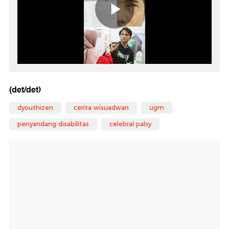
(det/det)
dyouthizen
cerita wisuadwan
ugm
penyandang disabilitas
celebral palsy