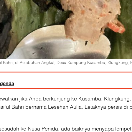
ful Bahri, di Pelabuhan Angkal, Desa Kampung Kusamba, Klungkung, Ba
egenda
lewatkan jika Anda berkunjung ke Kusamba, Klungkung.
ful Bahri bernama Lesehan Aulia. Letaknya persis di
u sesudah ke Nusa Penida, ada baiknya menyapa lempet