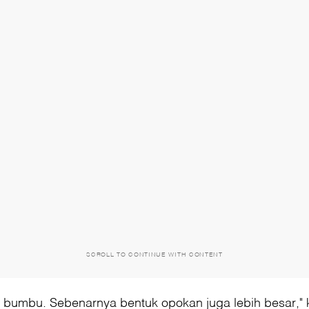
SCROLL TO CONTINUE WITH CONTENT
bumbu. Sebenarnya bentuk opokan juga lebih besar," k