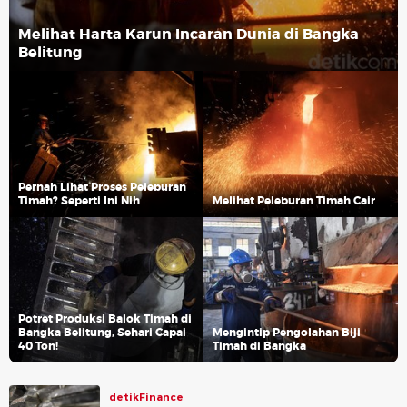
Melihat Harta Karun Incaran Dunia di Bangka
Belitung
Pernah Lihat Proses Peleburan
Timah? Seperti Ini Nih
Melihat Peleburan Timah Cair
Potret Produksi Balok Timah di
Bangka Belitung, Sehari Capai
Mengintip Pengolahan Biji
40 Ton!
Timah di Bangka
detikFinance