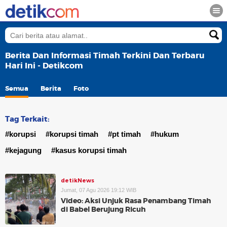
Berita Dan Informasi Timah Terkini Dan Terbaru
Hari Ini - Detikcom
Semua
Berita
Foto
Tag Terkait:
#korupsi
#korupsi timah
#pt timah
#hukum
#kejagung
#kasus korupsi timah
detikNews
Jumat, 07 Agu 2026 19:12 WIB
Video: Aksi Unjuk Rasa Penambang Timah
di Babel Berujung Ricuh