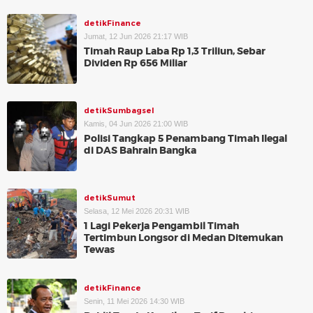
detikFinance
Jumat, 12 Jun 2026 21:17 WIB
Timah Raup Laba Rp 1,3 Triliun, Sebar
Dividen Rp 656 Miliar
detikSumbagsel
Kamis, 04 Jun 2026 21:00 WIB
Polisi Tangkap 5 Penambang Timah Ilegal
di DAS Bahrain Bangka
detikSumut
Selasa, 12 Mei 2026 20:31 WIB
1 Lagi Pekerja Pengambil Timah
Tertimbun Longsor di Medan Ditemukan
Tewas
detikFinance
Senin, 11 Mei 2026 14:30 WIB