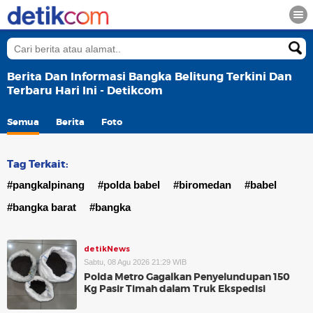
Berita Dan Informasi Bangka Belitung Terkini Dan
Terbaru Hari Ini - Detikcom
Semua
Berita
Foto
Tag Terkait:
#pangkalpinang
#polda babel
#biromedan
#babel
#bangka barat
#bangka
detikNews
Sabtu, 08 Agu 2026 21:29 WIB
Polda Metro Gagalkan Penyelundupan 150
Kg Pasir Timah dalam Truk Ekspedisi