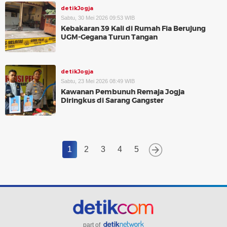
detikJogja
Sabtu, 30 Mei 2026 09:53 WIB
Kebakaran 39 Kali di Rumah Fia Berujung
UGM-Gegana Turun Tangan
detikJogja
Sabtu, 23 Mei 2026 08:49 WIB
Kawanan Pembunuh Remaja Jogja
Diringkus di Sarang Gangster
1
2
3
4
5
part of