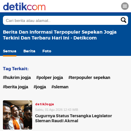
Berita Dan Informasi Terpopuler Sepekan Jogja
Terkini Dan Terbaru Hari Ini - Detikcom
Semua
Berita
Foto
Tag Terkait:
#hukrim jogja
#polper jogja
#terpopuler sepekan
#berita jogja
#jogja
#sleman
detikJogja
Sabtu, 01 Agu 2026 12:43 WIB
Gugurnya Status Tersangka Legislator
Sleman Raudi Akmal