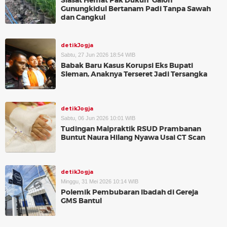
Siasat Hemat Pak Dukuh 'Galon'
Gunungkidul Bertanam Padi Tanpa Sawah
dan Cangkul
detikJogja
Sabtu, 27 Jun 2026 18:54 WIB
Babak Baru Kasus Korupsi Eks Bupati
Sleman, Anaknya Terseret Jadi Tersangka
detikJogja
Sabtu, 06 Jun 2026 10:01 WIB
Tudingan Malpraktik RSUD Prambanan
Buntut Naura Hilang Nyawa Usai CT Scan
detikJogja
Minggu, 31 Mei 2026 10:14 WIB
Polemik Pembubaran Ibadah di Gereja
GMS Bantul