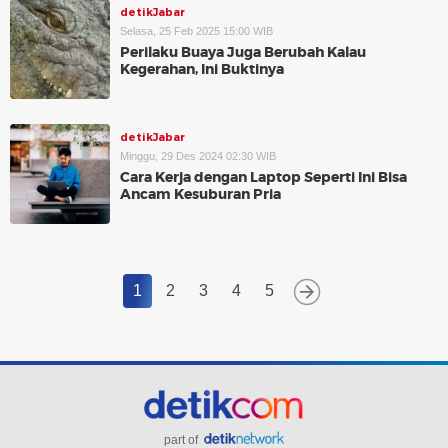
detikJabar
Selasa, 25 Feb 2025 15:00 WIB
Perilaku Buaya Juga Berubah Kalau
Kegerahan, Ini Buktinya
detikJabar
Minggu, 29 Des 2024 02:30 WIB
Cara Kerja dengan Laptop Seperti Ini Bisa
Ancam Kesuburan Pria
1
2
3
4
5
part of