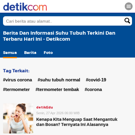
Berita Dan Informasi Suhu Tubuh Terkini Dan
Terbaru Hari Ini - Detikcom
Semua
Berita
Foto
Tag Terkait:
#virus corona
#suhu tubuh normal
#covid-19
#termometer
#termometer tembak
#corona
detikEdu
Senin, 27 Apr 2026 06:00 WIB
Kenapa Kita Menguap Saat Mengantuk
dan Bosan? Ternyata Ini Alasannya