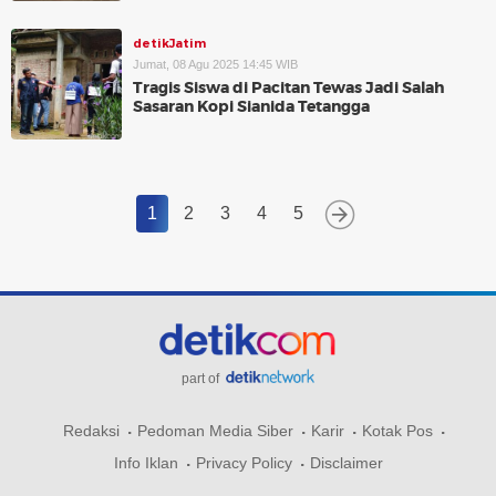
detikJatim
Jumat, 08 Agu 2025 14:45 WIB
Tragis Siswa di Pacitan Tewas Jadi Salah
Sasaran Kopi Sianida Tetangga
1
2
3
4
5
part of
Redaksi
Pedoman Media Siber
Karir
Kotak Pos
Info Iklan
Privacy Policy
Disclaimer