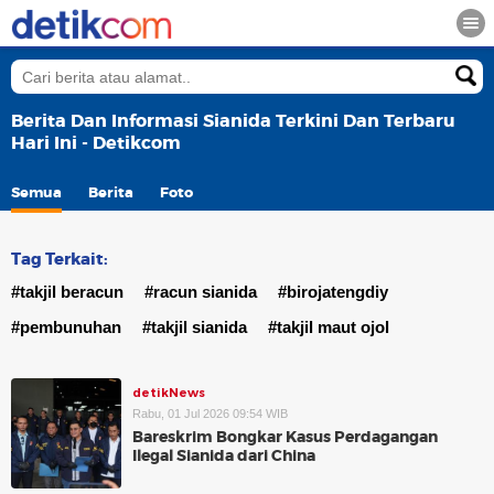
Berita Dan Informasi Sianida Terkini Dan Terbaru
Hari Ini - Detikcom
Semua
Berita
Foto
Tag Terkait:
#takjil beracun
#racun sianida
#birojatengdiy
#pembunuhan
#takjil sianida
#takjil maut ojol
detikNews
Rabu, 01 Jul 2026 09:54 WIB
Bareskrim Bongkar Kasus Perdagangan
Ilegal Sianida dari China