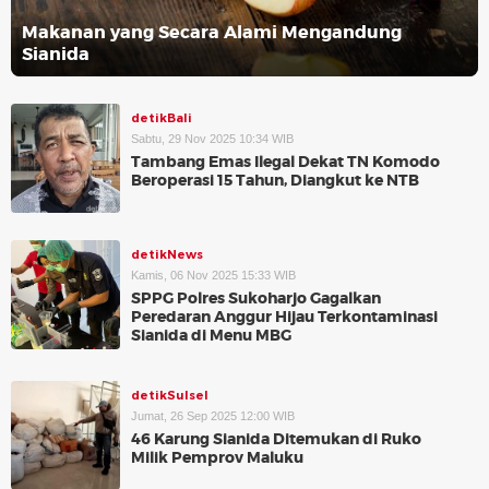
Makanan yang Secara Alami Mengandung
Sianida
detikBali
Sabtu, 29 Nov 2025 10:34 WIB
Tambang Emas Ilegal Dekat TN Komodo
Beroperasi 15 Tahun, Diangkut ke NTB
detikNews
Kamis, 06 Nov 2025 15:33 WIB
SPPG Polres Sukoharjo Gagalkan
Peredaran Anggur Hijau Terkontaminasi
Sianida di Menu MBG
detikSulsel
Jumat, 26 Sep 2025 12:00 WIB
46 Karung Sianida Ditemukan di Ruko
Milik Pemprov Maluku