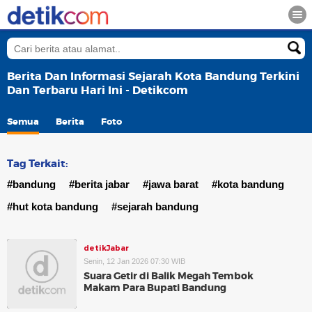
Berita Dan Informasi Sejarah Kota Bandung Terkini
Dan Terbaru Hari Ini - Detikcom
Semua
Berita
Foto
Tag Terkait:
#bandung
#berita jabar
#jawa barat
#kota bandung
#hut kota bandung
#sejarah bandung
detikJabar
Senin, 12 Jan 2026 07:30 WIB
Suara Getir di Balik Megah Tembok
Makam Para Bupati Bandung