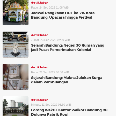
detikJabar
Rabu, 24 Sep 2025 11:08 WIB
Jadwal Rangkaian HUT ke-215 Kota
Bandung, Upacara hingga Festival
detikJabar
Jumat, 23 Sep 2022 07:00 WIB
Sejarah Bandung: Negeri 30 Rumah yang
jadi Pusat Pemerintahan Kolonial
detikJabar
Rabu, 21 Sep 2022 08:30 WIB
Sejarah Bandung: Makna Julukan Surga
dalam Pembuangan
detikJabar
Minggu, 11 Sep 2022 05:30 WIB
Lorong Waktu: Kantor Walkot Bandung Itu
Dulunya Pabrik Kopi