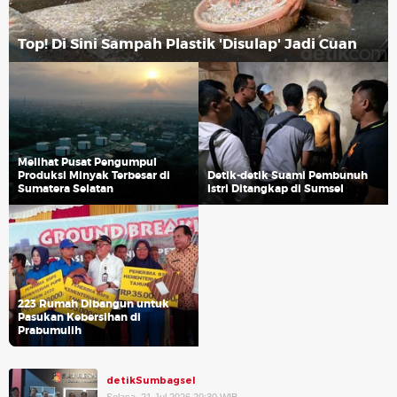
Top! Di Sini Sampah Plastik 'Disulap' Jadi Cuan
Melihat Pusat Pengumpul
Produksi Minyak Terbesar di
Detik-detik Suami Pembunuh
Sumatera Selatan
Istri Ditangkap di Sumsel
223 Rumah Dibangun untuk
Pasukan Kebersihan di
Prabumulih
detikSumbagsel