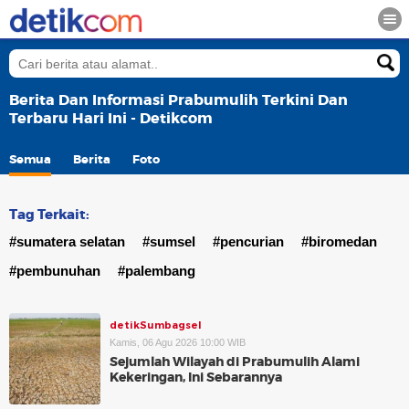
Berita Dan Informasi Prabumulih Terkini Dan
Terbaru Hari Ini - Detikcom
Semua
Berita
Foto
Tag Terkait:
#sumatera selatan
#sumsel
#pencurian
#biromedan
#pembunuhan
#palembang
detikSumbagsel
Kamis, 06 Agu 2026 10:00 WIB
Sejumlah Wilayah di Prabumulih Alami
Kekeringan, Ini Sebarannya