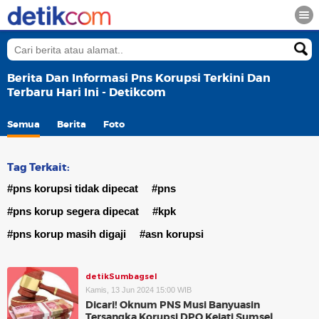
Berita Dan Informasi Pns Korupsi Terkini Dan
Terbaru Hari Ini - Detikcom
Semua
Berita
Foto
Tag Terkait:
#pns korupsi tidak dipecat
#pns
#pns korup segera dipecat
#kpk
#pns korup masih digaji
#asn korupsi
detikSumbagsel
Kamis, 13 Jun 2024 15:00 WIB
Dicari! Oknum PNS Musi Banyuasin
Tersangka Korupsi DPO Kejati Sumsel