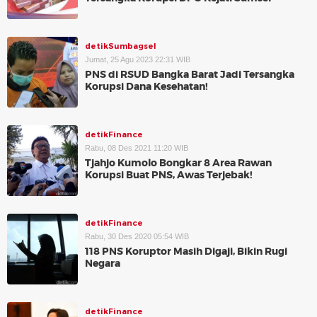
detikSumbagsel
Jumat, 25 Agu 2023 22:31 WIB
PNS di RSUD Bangka Barat Jadi Tersangka
Korupsi Dana Kesehatan!
detikFinance
Rabu, 08 Des 2021 11:20 WIB
Tjahjo Kumolo Bongkar 8 Area Rawan
Korupsi Buat PNS, Awas Terjebak!
detikFinance
Rabu, 30 Des 2020 05:54 WIB
118 PNS Koruptor Masih Digaji, Bikin Rugi
Negara
detikFinance