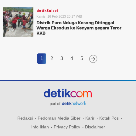
detikSulsel
Kamis, 16 Feb 2023 20:17 WIB
Distrik Paro Nduga Kosong Ditinggal
Warga Eksodus ke Kenyam gegara Teror
KKB
1
2
3
4
5
part of
Redaksi
Pedoman Media Siber
Karir
Kotak Pos
Info Iklan
Privacy Policy
Disclaimer