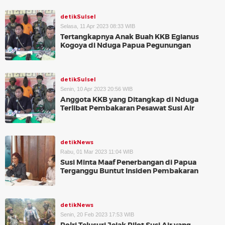
detikSulsel
Selasa, 11 Apr 2023 08:33 WIB
Tertangkapnya Anak Buah KKB Egianus
Kogoya di Nduga Papua Pegunungan
detikSulsel
Senin, 10 Apr 2023 20:56 WIB
Anggota KKB yang Ditangkap di Nduga
Terlibat Pembakaran Pesawat Susi Air
detikNews
Rabu, 01 Mar 2023 11:04 WIB
Susi Minta Maaf Penerbangan di Papua
Terganggu Buntut Insiden Pembakaran
detikNews
Senin, 20 Feb 2023 17:53 WIB