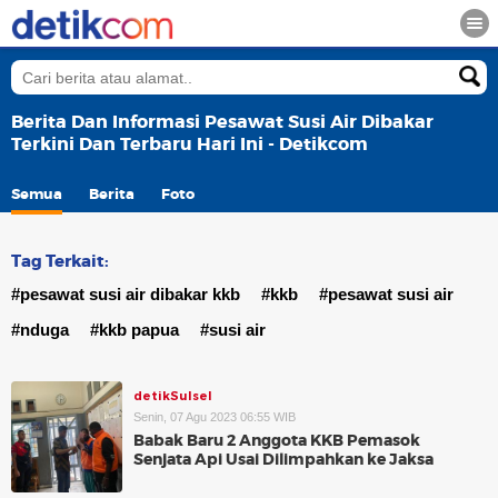
Berita Dan Informasi Pesawat Susi Air Dibakar
Terkini Dan Terbaru Hari Ini - Detikcom
Semua
Berita
Foto
Tag Terkait:
#pesawat susi air dibakar kkb
#kkb
#pesawat susi air
#nduga
#kkb papua
#susi air
detikSulsel
Senin, 07 Agu 2023 06:55 WIB
Babak Baru 2 Anggota KKB Pemasok
Senjata Api Usai Dilimpahkan ke Jaksa