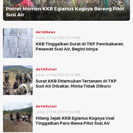
Potret Momen KKB Egianus Kogoya Bareng Pilot
Susi Air
detikNews
Jumat, 17 Feb 2023 23:19 WIB
KKB Tinggalkan Surat di TKP Pembakaran
Pesawat Susi Air, Begini Isinya
detikSulsel
Jumat, 17 Feb 2023 20:57 WIB
Surat KKB Ditemukan Tertanam di TKP
Susi Air Dibakar, Minta Tidak Diburu
detikSulsel
Jumat, 17 Feb 2023 07:06 WIB
Hilang Jejak KKB Egianus Kogoya Usai
Tinggalkan Paro-Bawa Pilot Susi Air