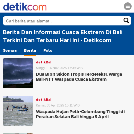
Berita Dan Informasi Cuaca Ekstrem Di Bali
Terkini Dan Terbaru Hari Ini - Detikcom
Semua
Berita
Foto
detikBali
Minggu, 16 Nov 2025 17:39 WIB
Dua Bibit Siklon Tropis Terdeteksi, Warga
Bali-NTT Waspada Cuaca Ekstrem
detikBali
Kamis, 03 Apr 2025 15:11 WIB
Waspada Hujan Petir-Gelombang Tinggi di
Perairan Selatan Bali hingga 5 April