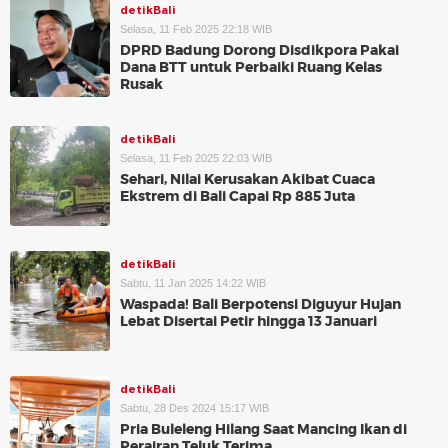
detikBali
Selasa, 11 Feb 2025 22:18 WIB
DPRD Badung Dorong Disdikpora Pakai
Dana BTT untuk Perbaiki Ruang Kelas
Rusak
detikBali
Selasa, 11 Feb 2025 22:03 WIB
Sehari, Nilai Kerusakan Akibat Cuaca
Ekstrem di Bali Capai Rp 885 Juta
detikBali
Sabtu, 11 Jan 2025 14:22 WIB
Waspada! Bali Berpotensi Diguyur Hujan
Lebat Disertai Petir hingga 13 Januari
detikBali
Sabtu, 28 Des 2024 15:17 WIB
Pria Buleleng Hilang Saat Mancing Ikan di
Perairan Teluk Terima