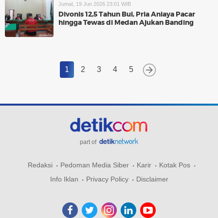
Jumat, 19 Jun 2026 23:01 WIB
Divonis 12,5 Tahun Bui, Pria Aniaya Pacar
hingga Tewas di Medan Ajukan Banding
1
2
3
4
5
part of
Redaksi
Pedoman Media Siber
Karir
Kotak Pos
Info Iklan
Privacy Policy
Disclaimer