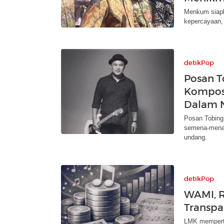
Menkum siapk
kepercayaan, 
detikPop
Posan To
Kompose
Dalam 
Posan Tobing
semena-mena.
undang.
detikPop
WAMI, R
Transpa
LMK memperta