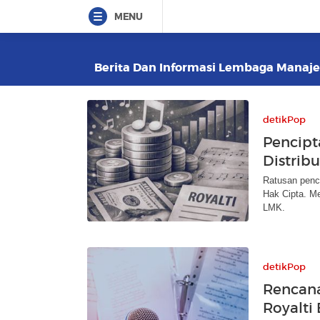
MENU
Berita Dan Informasi Lembaga Manajem
detikPop
Pencipt
Distrib
Ratusan penc
Hak Cipta. M
LMK.
detikPop
Rencana
Royalti