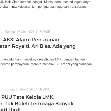
U Hak Cipta kembali hangat. Musisi soroti perlindungan karya
Mereka minta kejelasan izin penggunaan lagu dan transparansi
Selasa, 05 Mei 2026 11:30 WIB
 AKSI Alami Penurunan
tan Royalti, Ari Bias: Ada yang
 mengeluhkan mandeknya royalti dari LMK, dengan banyak
enerima pembayaran. Mereka menolak SE LMKN yang dianggap
Jumat, 10 Apr 2026 14:06 WIB
 RUU Tata Kelola LMK,
: Tak Boleh Lembaga Banyak
ti Hasil