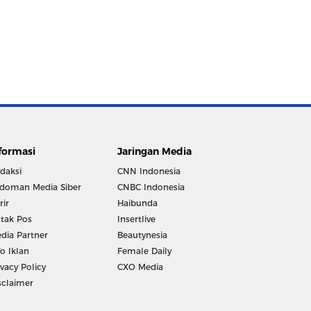
formasi
Jaringan Media
daksi
CNN Indonesia
doman Media Siber
CNBC Indonesia
rir
Haibunda
tak Pos
Insertlive
dia Partner
Beautynesia
fo Iklan
Female Daily
ivacy Policy
CXO Media
sclaimer