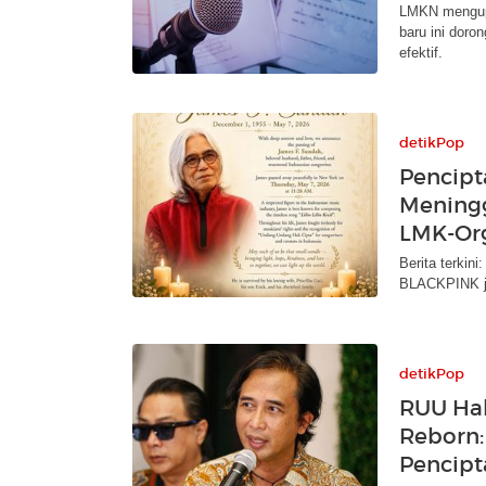
LMKN mengupda
baru ini doro
efektif.
detikPop
Pencipta
Meningg
LMK-Org
Berita terkin
BLACKPINK ja
detikPop
RUU Hak
Reborn:
Pencipt