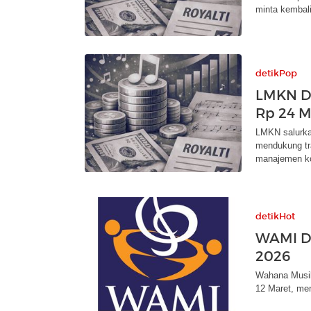
minta kembali
detikPop
LMKN Di
Rp 24 M
LMKN salurkan
mendukung tr
manajemen ko
detikHot
WAMI Dis
2026
Wahana Musik 
12 Maret, me