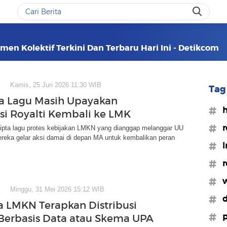
en Kolektif Terkini Dan Terbaru Hari Ini - Detikcom
Kamis, 25 Jun 2026 11:30 WIB
Tag 
a Lagu Masih Upayakan
#h
usi Royalti Kembali ke LMK
#r
ipta lagu protes kebijakan LMKN yang dianggap melanggar UU
ereka gelar aksi damai di depan MA untuk kembalikan peran
#
#r
#
Minggu, 31 Mei 2026 15:12 WIB
#d
 LMKN Terapkan Distribusi
#p
 Berbasis Data atau Skema UPA