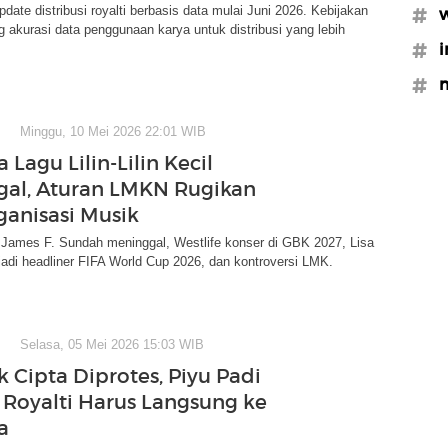
te distribusi royalti berbasis data mulai Juni 2026. Kebijakan
#w
ng akurasi data penggunaan karya untuk distribusi yang lebih
#i
#m
Minggu, 10 Mei 2026 22:01 WIB
 Lagu Lilin-Lilin Kecil
al, Aturan LMKN Rugikan
anisasi Musik
i: James F. Sundah meninggal, Westlife konser di GBK 2027, Lisa
di headliner FIFA World Cup 2026, dan kontroversi LMK.
Selasa, 05 Mei 2026 15:03 WIB
 Cipta Diprotes, Piyu Padi
 Royalti Harus Langsung ke
a