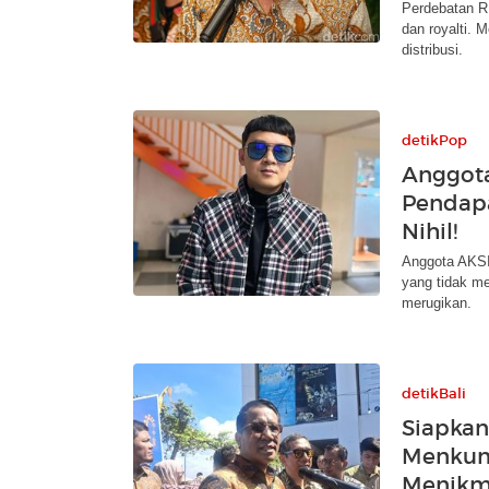
Perdebatan RU
dan royalti. 
distribusi.
detikPop
Anggota
Pendapa
Nihil!
Anggota AKSI
yang tidak m
merugikan.
detikBali
Siapkan
Menkum
Menikma