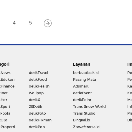
4
5
egori
Layanan
In
kNews
detikTravel
berbuatbaik.id
Re
kEdukasi
detikFood
Pasang Mata
Pe
kFinance
detikHealth
Adsmart
Ka
kInet
Wolipop
detikEvent
Ko
kHot
detikX
detikPoint
Me
kSport
20Detik
Trans Snow World
In
kbola
detikFoto
Trans Studio
Pr
kOto
detikHikmah
Bingkai.id
Di
kProperti
detikPop
Ziswafctarsa.id