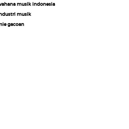
ahana musik indonesia
ndustri musik
ie gacoan