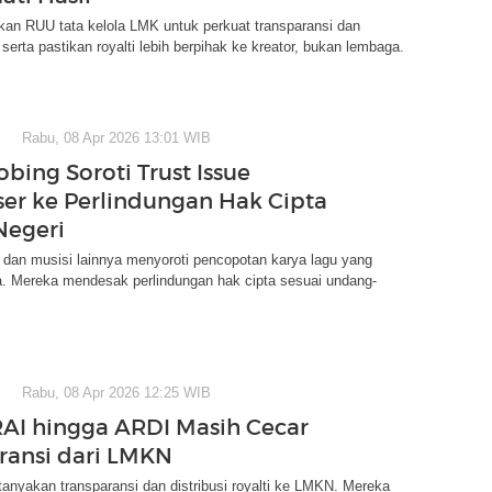
an RUU tata kelola LMK untuk perkuat transparansi dan
serta pastikan royalti lebih berpihak ke kreator, bukan lembaga.
Rabu, 08 Apr 2026 13:01 WIB
bing Soroti Trust Issue
r ke Perlindungan Hak Cipta
Negeri
 dan musisi lainnya menyoroti pencopotan karya lagu yang
 Mereka mendesak perlindungan hak cipta sesuai undang-
Rabu, 08 Apr 2026 12:25 WIB
AI hingga ARDI Masih Cecar
ransi dari LMKN
nyakan transparansi dan distribusi royalti ke LMKN. Mereka