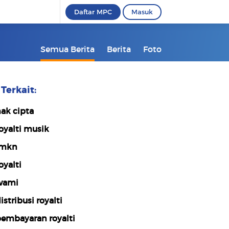
Daftar MPC
Masuk
Semua Berita
Berita
Foto
Terkait:
ak cipta
oyalti musik
lmkn
oyalti
wami
istribusi royalti
embayaran royalti