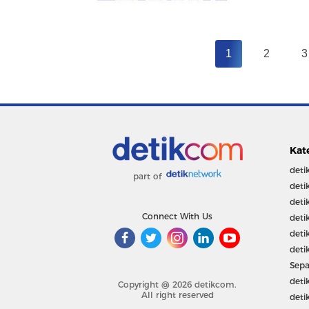
1
2
3
Kat
deti
part of
deti
deti
Connect With Us
deti
deti
deti
Sepa
deti
Copyright @ 2026 detikcom.
All right reserved
deti