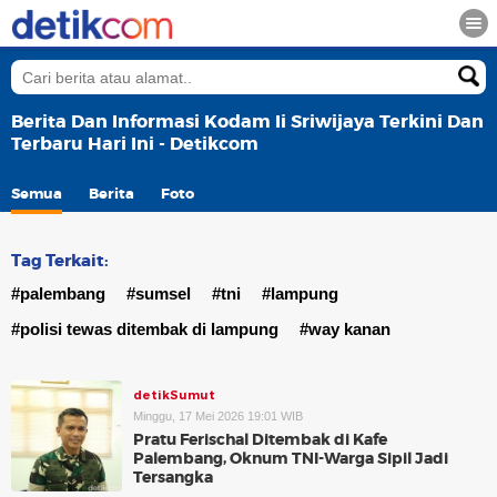
Berita Dan Informasi Kodam Ii Sriwijaya Terkini Dan
Terbaru Hari Ini - Detikcom
Semua
Berita
Foto
Tag Terkait:
#palembang
#sumsel
#tni
#lampung
#polisi tewas ditembak di lampung
#way kanan
detikSumut
Minggu, 17 Mei 2026 19:01 WIB
Pratu Ferischal Ditembak di Kafe
Palembang, Oknum TNI-Warga Sipil Jadi
Tersangka