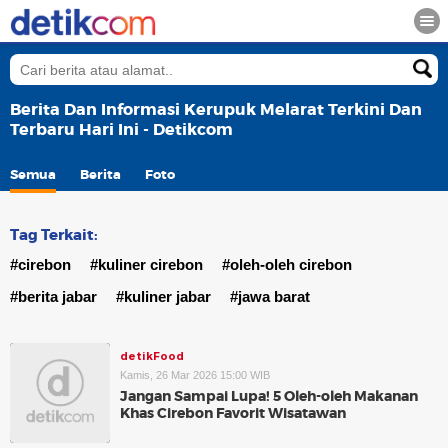
Berita Dan Informasi Kerupuk Melarat Terkini Dan
Terbaru Hari Ini - Detikcom
Semua
Berita
Foto
Tag Terkait:
#cirebon
#kuliner cirebon
#oleh-oleh cirebon
#berita jabar
#kuliner jabar
#jawa barat
detikFood
Kamis, 26 Mar 2026 15:00 WIB
Jangan Sampai Lupa! 5 Oleh-oleh Makanan
Khas Cirebon Favorit Wisatawan