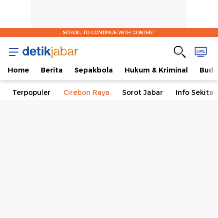
SCROLL TO CONTINUE WITH CONTENT
Home
Berita
Sepakbola
Hukum & Kriminal
Buda
Terpopuler
Cirebon Raya
Sorot Jabar
Info Sekita