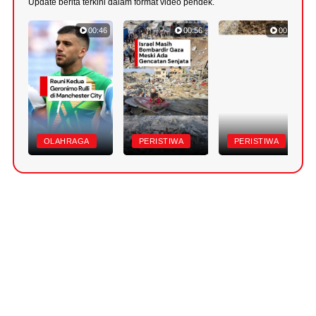
Update berita terkini dalam format video pendek.
00:46
00:56
00:49
OLAHRAGA
PERISTIWA
PERISTIWA