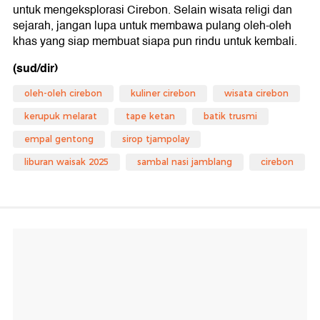
untuk mengeksplorasi Cirebon. Selain wisata religi dan
sejarah, jangan lupa untuk membawa pulang oleh-oleh
khas yang siap membuat siapa pun rindu untuk kembali.
(sud/dir)
oleh-oleh cirebon
kuliner cirebon
wisata cirebon
kerupuk melarat
tape ketan
batik trusmi
empal gentong
sirop tjampolay
liburan waisak 2025
sambal nasi jamblang
cirebon