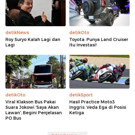
detikNews
detikOto
Roy Suryo Kalah Lagi dan
Toyota: Punya Land Cruiser
Lagi
Itu Investasi!
detikOto
detikSport
Viral Klakson Bus Pakai
Hasil Practice Moto3
Suara Jokowi 'Saya Akan
Inggris: Veda Ega di Posisi
Lawan', Begini Penjelasan
Ketiga
PO Bus