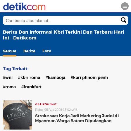
Berita Dan Informasi Kbri Terkini Dan Terbaru Hari
Ini - Detikcom
Semua
Berita
Foto
Tag Terkait:
#wni
#kbri roma
#kamboja
#kbri phnom penh
#roma
#frankfurt
detikSumut
Rabu, 05 Agu 2026 16:02 WIB
Stroke saat Kerja Jadi Marketing Judol di
Myanmar, Warga Batam Dipulangkan