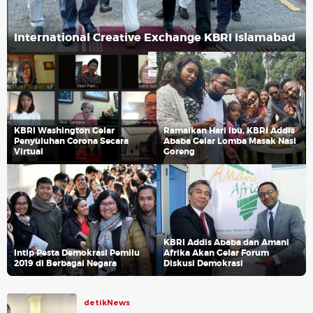
International Creative Exchange KBRI Islamabad
KBRI Washington Gelar
Ramaikan Hari Ibu, KBRI Addis
Penyuluhan Corona Secara
Ababa Gelar Lomba Masak Nasi
Virtual
Goreng
KBRI Addis Ababa dan Amani
Intip Pesta Demokrasi Pemilu
Afrika Akan Gelar Forum
2019 di Berbagai Negara
Diskusi Demokrasi
detikNews