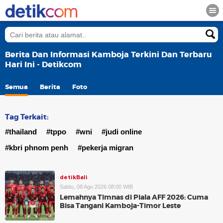
Berita Dan Informasi Kamboja Terkini Dan Terbaru
Hari Ini - Detikcom
Semua
Berita
Foto
Tag Terkait:
#thailand
#tppo
#wni
#judi online
#kbri phnom penh
#pekerja migran
detikBali
Sabtu, 08 Agu 2026 08:00 WIB
Lemahnya Timnas di Piala AFF 2026: Cuma
Bisa Tangani Kamboja-Timor Leste