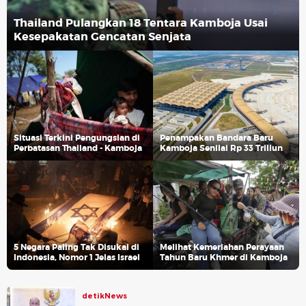
Thailand Pulangkan 18 Tentara Kamboja Usai
Kesepakatan Gencatan Senjata
Situasi Terkini Pengungsian di
Penampakan Bandara Baru
Perbatasan Thailand - Kamboja
Kamboja Senilai Rp 33 Triliun
5 Negara Paling Tak Disukai di
Melihat Kemeriahan Perayaan
Indonesia, Nomor 1 Jelas Israel
Tahun Baru Khmer di Kamboja
detikNews