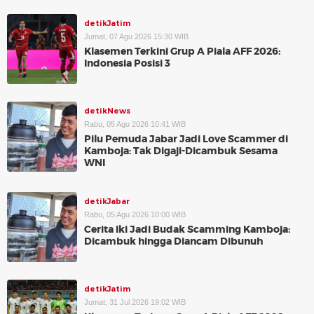
detikJatim
Jumat, 07 Agu 2026 15:30 WIB
Klasemen Terkini Grup A Piala AFF 2026:
Indonesia Posisi 3
detikNews
Rabu, 05 Agu 2026 10:41 WIB
Pilu Pemuda Jabar Jadi Love Scammer di
Kamboja: Tak Digaji-Dicambuk Sesama
WNI
detikJabar
Rabu, 05 Agu 2026 10:00 WIB
Cerita Iki Jadi Budak Scamming Kamboja:
Dicambuk hingga Diancam Dibunuh
detikJatim
Jumat, 31 Jul 2026 19:02 WIB