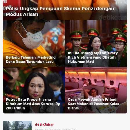
Polisi Ungkap Penipuan Skema Ponzi dengan
Modus Arisan
Ini Dia Truong My Lan, Crazy
Berbaju Tahanan, Marketing
Rich Vietnam yang Dijatuhi
Deka Reset Tertunduk Lesu
Hukuman Mati
Potret Ratu Properti yang
Gaya Mewah Ajudan Pribadi
Dihukum Mati Atas Korupsi Rp
Saat Makan di Pesawat Kelas
200 Triliun
Bisnis
detikJabar