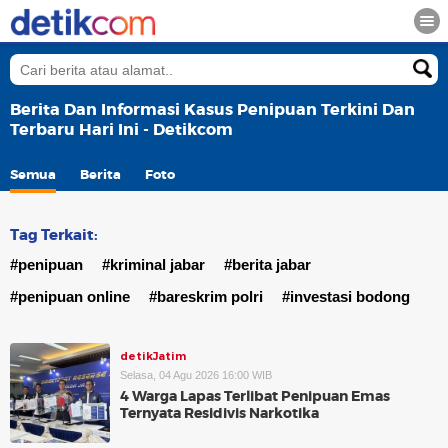
Berita Dan Informasi Kasus Penipuan Terkini Dan
Terbaru Hari Ini - Detikcom
Semua
Berita
Foto
Tag Terkait:
#penipuan
#kriminal jabar
#berita jabar
#penipuan online
#bareskrim polri
#investasi bodong
detikJatim
Selasa, 04 Agu 2026 16:00 WIB
4 Warga Lapas Terlibat Penipuan Emas
Ternyata Residivis Narkotika