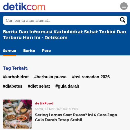
Berita Dan Informasi Karbohidrat Sehat Terkini Dan
Terbaru Hari Ini - Detikcom
Semua
Berita
Foto
Tag Terkait:
#karbohidrat
#berbuka puasa
#bsi ramadan 2026
#diabetes
#diet sehat
#gula darah
detikFood
Sabtu, 14 Mar 2026 03:00 WIB
Sering Lemas Saat Puasa? Ini 4 Cara Jaga
Gula Darah Tetap Stabil