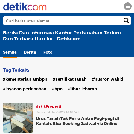
Berita Dan Informasi Kantor Pertanahan Terkini
Dan Terbaru Hari Ini - Detikcom
Semua
Berita
Foto
Tag Terkait:
#kementerian atr/bpn
#sertifikat tanah
#nusron wahid
#layanan pertanahan
#bpn
#libur lebaran
detikProperti
Kamis, 04 Jun 2026 16:01 WIB
Urus Tanah Tak Perlu Antre Pagi-pagi di
Kantah, Bisa Booking Jadwal via Online