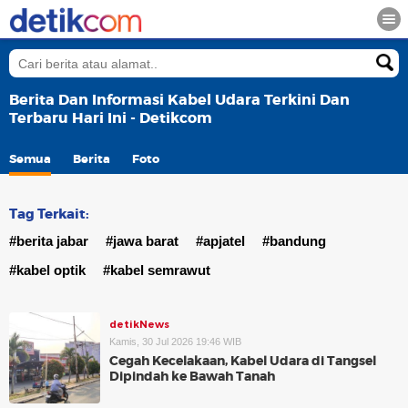
Berita Dan Informasi Kabel Udara Terkini Dan
Terbaru Hari Ini - Detikcom
Semua
Berita
Foto
Tag Terkait:
#berita jabar
#jawa barat
#apjatel
#bandung
#kabel optik
#kabel semrawut
detikNews
Kamis, 30 Jul 2026 19:46 WIB
Cegah Kecelakaan, Kabel Udara di Tangsel
Dipindah ke Bawah Tanah