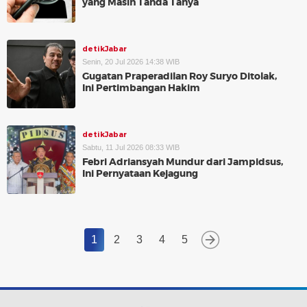
yang Masih Tanda Tanya
detikJabar
Senin, 20 Jul 2026 14:38 WIB
Gugatan Praperadilan Roy Suryo Ditolak,
Ini Pertimbangan Hakim
detikJabar
Sabtu, 11 Jul 2026 08:33 WIB
Febri Adriansyah Mundur dari Jampidsus,
Ini Pernyataan Kejagung
1
2
3
4
5