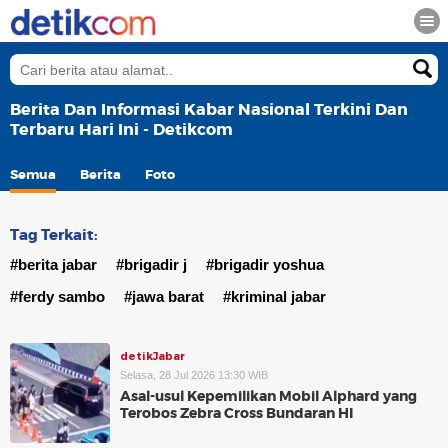
Berita Dan Informasi Kabar Nasional Terkini Dan
Terbaru Hari Ini - Detikcom
Semua
Berita
Foto
Tag Terkait:
#berita jabar
#brigadir j
#brigadir yoshua
#ferdy sambo
#jawa barat
#kriminal jabar
detikJabar
Selasa, 28 Jul 2026 13:30 WIB
Asal-usul Kepemilikan Mobil Alphard yang
Terobos Zebra Cross Bundaran HI