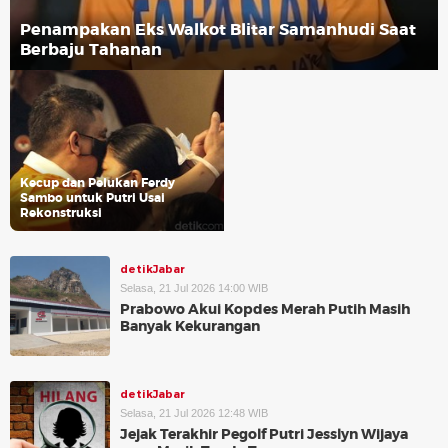
Penampakan Eks Walkot Blitar Samanhudi Saat
Berbaju Tahanan
Kecup dan Pelukan Ferdy
Sambo untuk Putri Usai
Rekonstruksi
detikJabar
Selasa, 21 Jul 2026 14:00 WIB
Prabowo Akui Kopdes Merah Putih Masih
Banyak Kekurangan
detikJabar
Selasa, 21 Jul 2026 12:48 WIB
Jejak Terakhir Pegolf Putri Jesslyn Wijaya