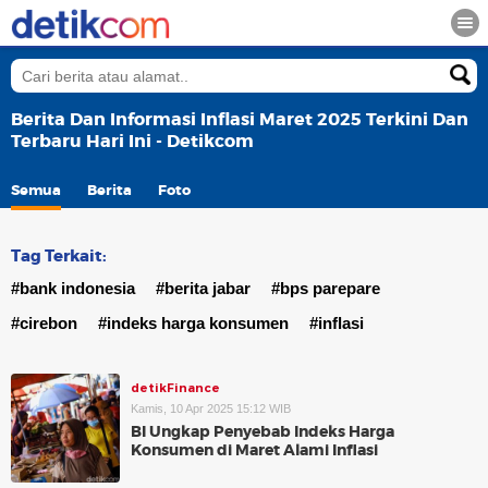
Berita Dan Informasi Inflasi Maret 2025 Terkini Dan
Terbaru Hari Ini - Detikcom
Semua
Berita
Foto
Tag Terkait:
#bank indonesia
#berita jabar
#bps parepare
#cirebon
#indeks harga konsumen
#inflasi
detikFinance
Kamis, 10 Apr 2025 15:12 WIB
BI Ungkap Penyebab Indeks Harga
Konsumen di Maret Alami Inflasi