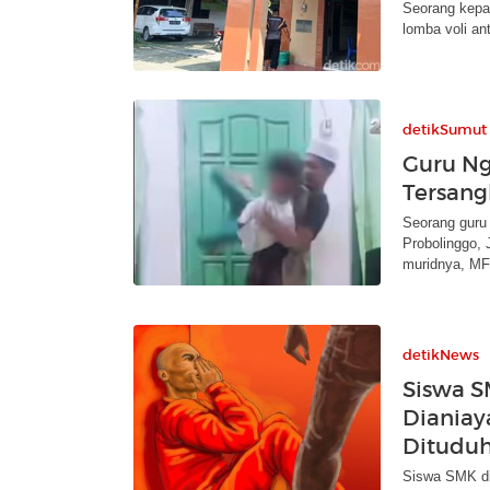
Seorang kepal
lomba voli an
detikSumut
Guru Ng
Tersang
Seorang guru 
Probolinggo, 
muridnya, MF
detikNews
Siswa 
Dianiay
Dituduh
Siswa SMK di 