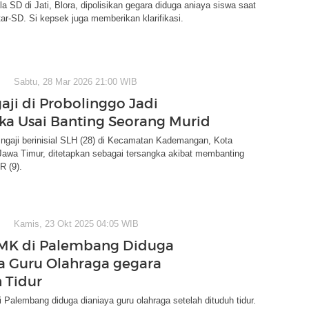
a SD di Jati, Blora, dipolisikan gegara diduga aniaya siswa saat
tar-SD. Si kepsek juga memberikan klarifikasi.
Sabtu, 28 Mar 2026 21:00 WIB
aji di Probolinggo Jadi
ka Usai Banting Seorang Murid
ngaji berinisial SLH (28) di Kecamatan Kademangan, Kota
Jawa Timur, ditetapkan sebagai tersangka akibat membanting
R (9).
Kamis, 23 Okt 2025 04:05 WIB
SMK di Palembang Diduga
a Guru Olahraga gegara
 Tidur
Palembang diduga dianiaya guru olahraga setelah dituduh tidur.