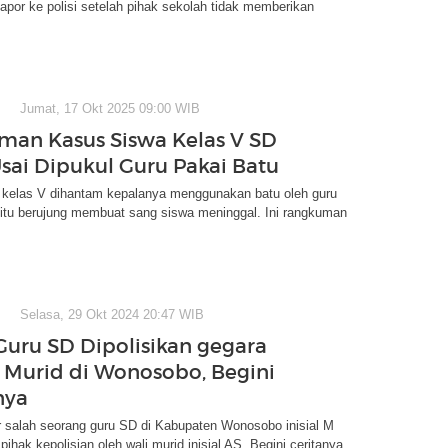
apor ke polisi setelah pihak sekolah tidak memberikan
Jumat, 17 Okt 2025 09:00 WIB
an Kasus Siswa Kelas V SD
sai Dipukul Guru Pakai Batu
 kelas V dihantam kepalanya menggunakan batu oleh guru
 itu berujung membuat sang siswa meninggal. Ini rangkuman
Selasa, 29 Okt 2024 20:47 WIB
uru SD Dipolisikan gegara
Murid di Wonosobo, Begini
nya
r salah seorang guru SD di Kabupaten Wonosobo inisial M
pihak kepolisian oleh wali murid inisial AS. Begini ceritanya.