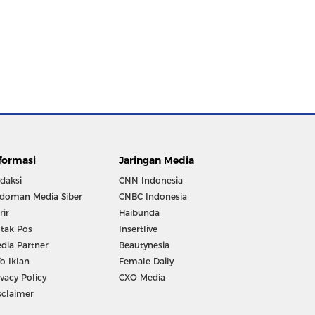
formasi
Jaringan Media
daksi
CNN Indonesia
doman Media Siber
CNBC Indonesia
rir
Haibunda
tak Pos
Insertlive
dia Partner
Beautynesia
fo Iklan
Female Daily
ivacy Policy
CXO Media
sclaimer