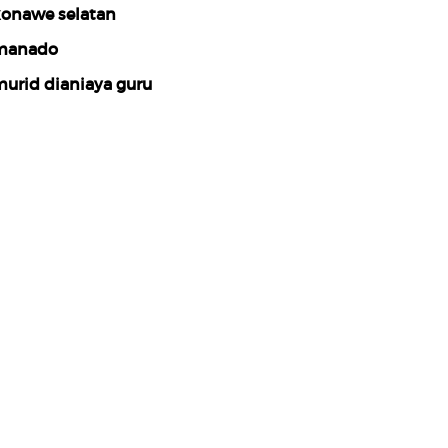
onawe selatan
manado
urid dianiaya guru