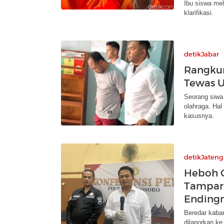
Ibu siswa mel
klarifikasi.
detikJabar
Rangkum
Tewas U
Seorang siwa
olahraga. Hal
kasusnya.
detikJateng
Heboh G
Tampar 
Ending
Beredar kaba
dilaporkan ke 