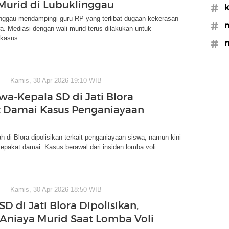
Murid di Lubuklinggau
#k
nggau mendampingi guru RP yang terlibat dugaan kekerasan
#
a. Mediasi dengan wali murid terus dilakukan untuk
 kasus.
#m
Kamis, 30 Apr 2026 19:10 WIB
swa-Kepala SD di Jati Blora
 Damai Kasus Penganiayaan
h di Blora dipolisikan terkait penganiayaan siswa, namun kini
epakat damai. Kasus berawal dari insiden lomba voli.
Kamis, 30 Apr 2026 18:50 WIB
D di Jati Blora Dipolisikan,
Aniaya Murid Saat Lomba Voli