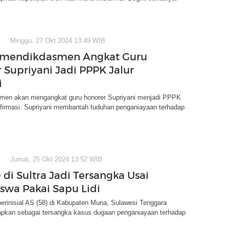
Minggu, 27 Okt 2024 13:49 WIB
Kemendikdasmen Angkat Guru
 Supriyani Jadi PPPK Jalur
i
en akan mengangkat guru honorer Supriyani menjadi PPPK
 afirmasi. Supriyani membantah tuduhan penganiayaan terhadap
Jumat, 25 Okt 2024 13:52 WIB
 di Sultra Jadi Tersangka Usai
iswa Pakai Sapu Lidi
rinisial AS (58) di Kabupaten Muna, Sulawesi Tenggara
etapkan sebagai tersangka kasus dugaan penganiayaan terhadap