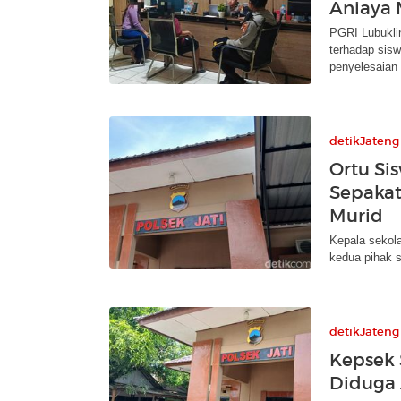
Aniaya 
PGRI Lubukli
terhadap sisw
penyelesaian
detikJateng
Ortu Si
Sepakat
Murid
Kepala sekola
kedua pihak s
detikJateng
Kepsek S
Diduga 