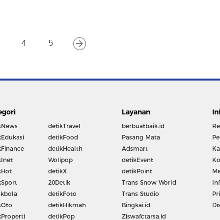
4
5
egori
Layanan
In
kNews
detikTravel
berbuatbaik.id
Re
kEdukasi
detikFood
Pasang Mata
Pe
kFinance
detikHealth
Adsmart
Ka
kInet
Wolipop
detikEvent
Ko
kHot
detikX
detikPoint
Me
kSport
20Detik
Trans Snow World
In
kbola
detikFoto
Trans Studio
Pr
kOto
detikHikmah
Bingkai.id
Di
kProperti
detikPop
Ziswafctarsa.id