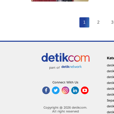
1
2
3
Kat
deti
part of
deti
deti
Connect With Us
deti
deti
deti
Sepa
deti
Copyright @ 2026 detikcom.
All right reserved
deti