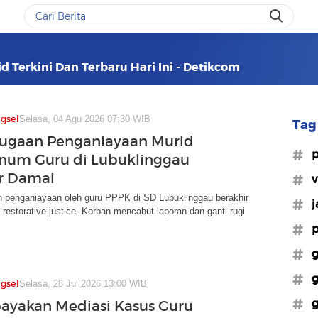
d Terkini Dan Terbaru Hari Ini - Detikcom
gsel
Selasa, 04 Agu 2026 07:30 WIB
Tag 
ugaan Penganiayaan Murid
#p
num Guru di Lubuklinggau
r Damai
#v
 penganiayaan oleh guru PPPK di SD Lubuklinggau berakhir
#j
 restorative justice. Korban mencabut laporan dan ganti rugi
#p
#g
#g
gsel
Selasa, 28 Jul 2026 13:00 WIB
#g
ayakan Mediasi Kasus Guru