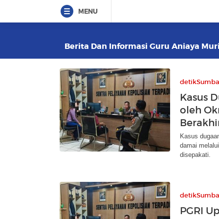
MENU
Berita Dan Informasi Guru Aniaya Muri
detikSumba
Kasus D
oleh Ok
Berakhi
Kasus dugaan
damai melalui
disepakati.
detikSumba
PGRI Up