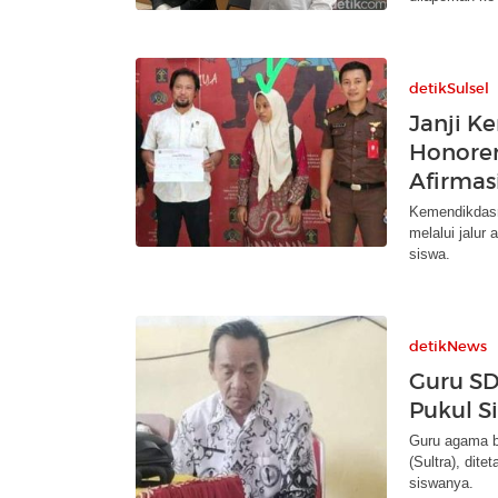
detikSulsel
Janji 
Honorer
Afirmas
Kemendikdasm
melalui jalur
siswa.
detikNews
Guru SD
Pukul S
Guru agama be
(Sultra), dit
siswanya.