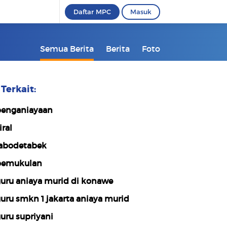
Daftar MPC
Masuk
Semua Berita
Berita
Foto
Terkait:
enganiayaan
iral
abodetabek
emukulan
uru aniaya murid di konawe
uru smkn 1 jakarta aniaya murid
uru supriyani