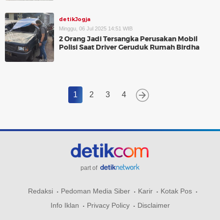
detikJogja
Minggu, 06 Jul 2025 14:51 WIB
2 Orang Jadi Tersangka Perusakan Mobil
Polisi Saat Driver Geruduk Rumah Birdha
1
2
3
4
part of
Redaksi
Pedoman Media Siber
Karir
Kotak Pos
Info Iklan
Privacy Policy
Disclaimer