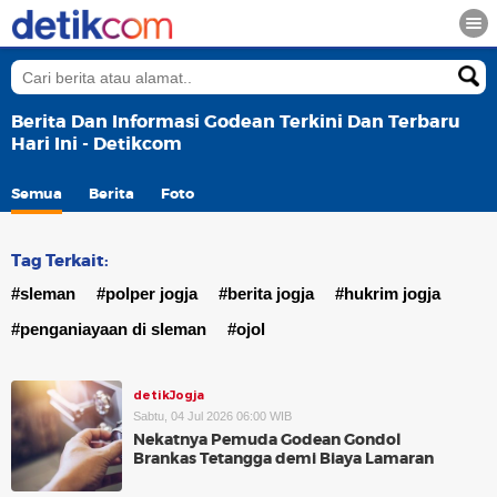
Berita Dan Informasi Godean Terkini Dan Terbaru
Hari Ini - Detikcom
Semua
Berita
Foto
Tag Terkait:
#sleman
#polper jogja
#berita jogja
#hukrim jogja
#penganiayaan di sleman
#ojol
detikJogja
Sabtu, 04 Jul 2026 06:00 WIB
Nekatnya Pemuda Godean Gondol
Brankas Tetangga demi Biaya Lamaran