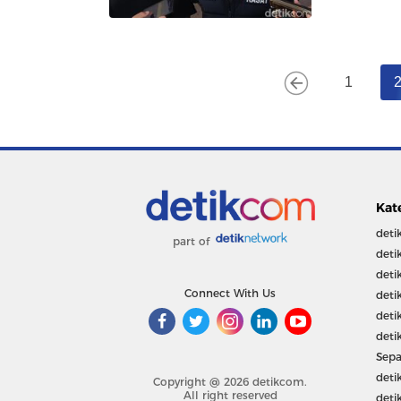
1
Kat
deti
part of
deti
deti
Connect With Us
deti
deti
deti
Sepa
deti
Copyright @ 2026 detikcom.
All right reserved
deti