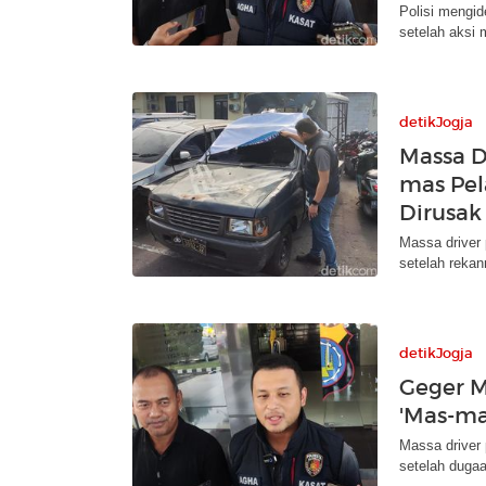
Polisi mengid
setelah aksi 
detikJogja
Massa D
mas Pel
Dirusak
Massa driver
setelah rekann
detikJogja
Geger M
'Mas-ma
Massa driver
setelah dugaa