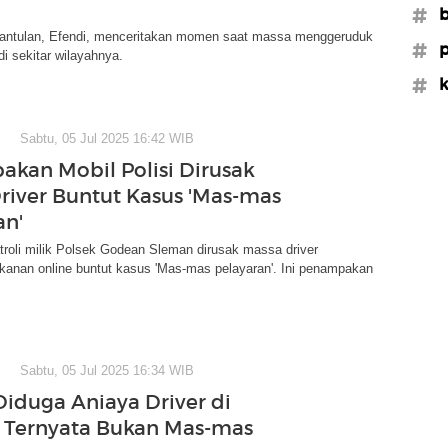
#b
antulan, Efendi, menceritakan momen saat massa menggeruduk
#p
i sekitar wilayahnya.
#k
Sabtu, 05 Jul 2025 16:42 WIB
kan Mobil Polisi Dirusak
river Buntut Kasus 'Mas-mas
an'
troli milik Polsek Godean Sleman dirusak massa driver
kanan online buntut kasus 'Mas-mas pelayaran'. Ini penampakan
Sabtu, 05 Jul 2025 16:34 WIB
Diduga Aniaya Driver di
 Ternyata Bukan Mas-mas