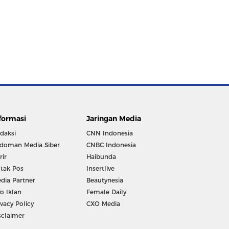
formasi
Jaringan Media
daksi
CNN Indonesia
doman Media Siber
CNBC Indonesia
rir
Haibunda
tak Pos
Insertlive
dia Partner
Beautynesia
fo Iklan
Female Daily
ivacy Policy
CXO Media
sclaimer