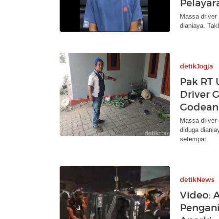
Pelayar
Massa driver
dianiaya. Tak
detikJogja
Pak RT 
Driver 
Godean
Massa driver
diduga diania
setempat.
detikNews
Video: 
Pengani