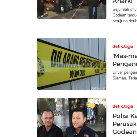
Anarki
Sejumlah dri
Godean terdug
berujung ricuh
detikJogja
'Mas-ma
Pengani
Driver penga
Sleman. Terla
detikJogja
Polisi 
Perusak
Godean