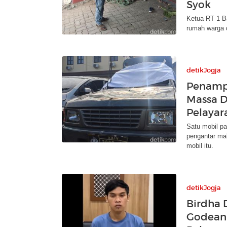
Syok
Ketua RT 1 B
rumah warga d
detikJogja
Penampa
Massa D
Pelayar
Satu mobil pa
pengantar ma
mobil itu.
detikJogja
Birdha 
Godean