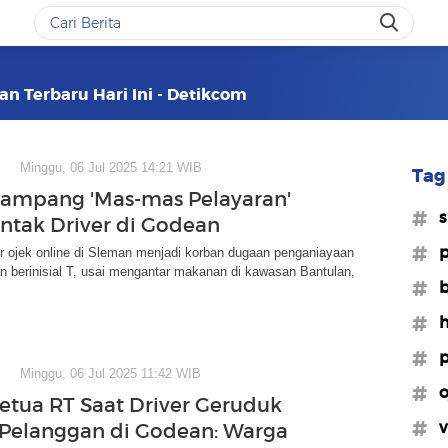
an Terbaru Hari Ini - Detikcom
Minggu, 06 Jul 2025 14:21 WIB
Tag 
Tampang 'Mas-mas Pelayaran'
#s
ntak Driver di Godean
#p
r ojek online di Sleman menjadi korban dugaan penganiayaan
n berinisial T, usai mengantar makanan di kawasan Bantulan,
#b
#h
#p
Minggu, 06 Jul 2025 11:42 WIB
#o
Ketua RT Saat Driver Geruduk
#v
Pelanggan di Godean: Warga