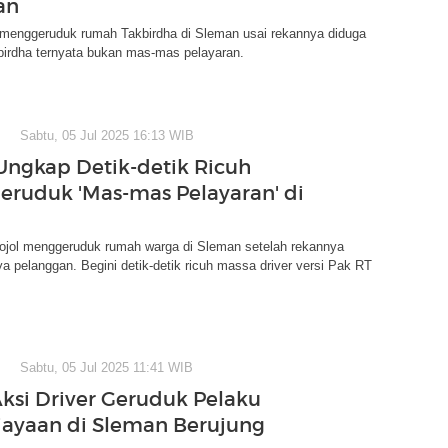
an
 menggeruduk rumah Takbirdha di Sleman usai rekannya diduga
birdha ternyata bukan mas-mas pelayaran.
Sabtu, 05 Jul 2025 16:13 WIB
Ungkap Detik-detik Ricuh
Geruduk 'Mas-mas Pelayaran' di
 ojol menggeruduk rumah warga di Sleman setelah rekannya
ya pelanggan. Begini detik-detik ricuh massa driver versi Pak RT
Sabtu, 05 Jul 2025 11:41 WIB
Aksi Driver Geruduk Pelaku
ayaan di Sleman Berujung