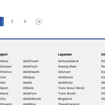
2
3
4
egori
Layanan
In
kNews
detikTravel
berbuatbaik.id
Re
kEdukasi
detikFood
Pasang Mata
Pe
kFinance
detikHealth
Adsmart
Ka
kInet
Wolipop
detikEvent
Ko
kHot
detikX
detikPoint
Me
kSport
20Detik
Trans Snow World
In
kbola
detikFoto
Trans Studio
Pr
kOto
detikHikmah
Bingkai.id
Di
kProperti
detikPop
Ziswafctarsa.id