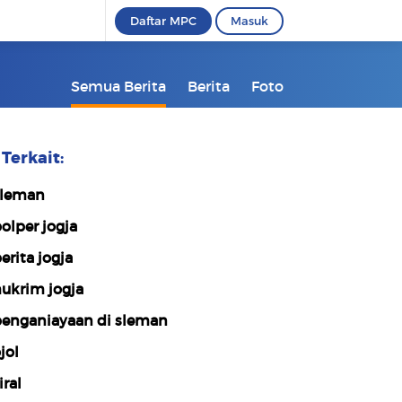
Daftar MPC
Masuk
Semua Berita
Berita
Foto
Terkait:
leman
olper jogja
erita jogja
ukrim jogja
enganiayaan di sleman
jol
iral