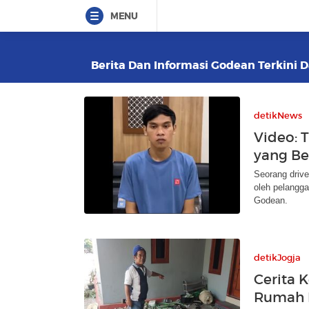
MENU
Berita Dan Informasi Godean Terkini D
detikNews
Video: 
yang Be
Seorang drive
oleh pelangga
Godean.
detikJogja
Cerita 
Rumah 