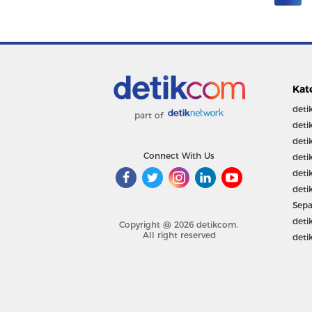
Kat
deti
part of
deti
deti
Connect With Us
deti
deti
deti
Sepa
deti
Copyright @ 2026 detikcom.
All right reserved
deti