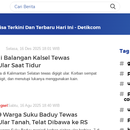
isa Terkini Dan Terbaru Hari Ini - Detikcom
Selasa, 16 Des 2025 18:01 WIB
Tag 
di Balangan Kalsel Tewas
#g
Ular Saat Tidur
#p
a di Kalimantan Selatan tewas digigit ular. Korban sempat
igit, dan menutupi lukanya menggunakan kain.
#u
#p
co
gsel
Sabtu, 16 Agu 2025 18:40 WIB
#u
49 Warga Suku Baduy Tewas
#p
 Ular Tanah, Telat Dibawa ke RS
#k