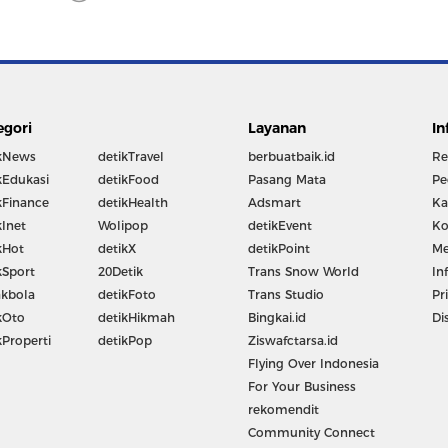
egori
Layanan
In
kNews
detikTravel
berbuatbaik.id
Re
kEdukasi
detikFood
Pasang Mata
Pe
kFinance
detikHealth
Adsmart
Ka
kInet
Wolipop
detikEvent
Ko
kHot
detikX
detikPoint
Me
kSport
20Detik
Trans Snow World
In
kbola
detikFoto
Trans Studio
Pr
kOto
detikHikmah
Bingkai.id
Di
kProperti
detikPop
Ziswafctarsa.id
Flying Over Indonesia
For Your Business
rekomendit
Community Connect