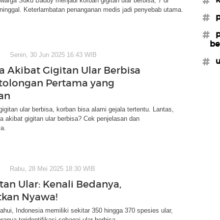
arga Suku Baduy menjadi korban gigitan ular berbisa, 7 di
ninggal. Keterlambatan penanganan medis jadi penyebab utama.
#p
#p
be
Senin, 30 Jun 2025 16:43 WIB
#u
a Akibat Gigitan Ular Berbisa
tolongan Pertama yang
an
igitan ular berbisa, korban bisa alami gejala tertentu. Lantas,
la akibat gigitan ular berbisa? Cek penjelasan dan
a.
Rabu, 28 Mei 2025 18:30 WIB
itan Ular: Kenali Bedanya,
tkan Nyawa!
ahui, Indonesia memiliki sekitar 350 hingga 370 spesies ular,
ranya teridentifikasi sebagai ular berbisa.