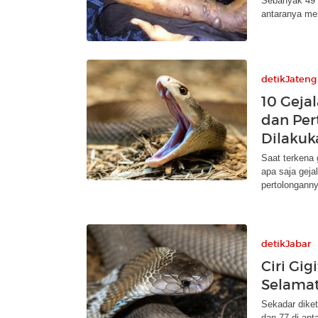
Sebanyak 49 w
antaranya me
detikJateng
10 Gejal
dan Per
Dilakuk
Saat terkena g
apa saja geja
pertolonganny
detikJabar
Ciri Gig
Selama
Sekadar diket
dan 77 di anta