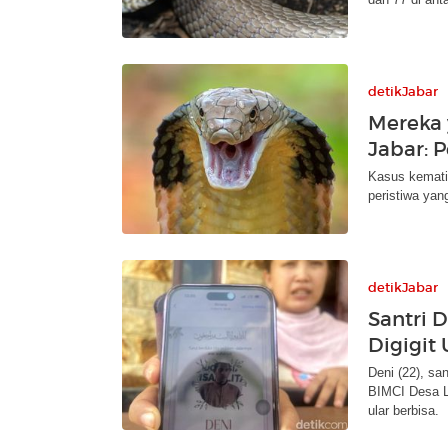
detikJabar
Mereka 
Jabar:
Kasus kematia
peristiwa yan
detikJabar
Santri D
Digigit 
Deni (22), sa
BIMCI Desa Li
ular berbisa.