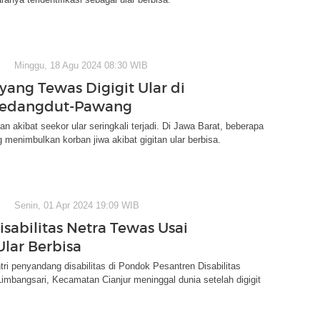
Minggu, 18 Agu 2024 08:30 WIB
yang Tewas Digigit Ular di
 Pedangdut-Pawang
n akibat seekor ular seringkali terjadi. Di Jawa Barat, beberapa
g menimbulkan korban jiwa akibat gigitan ular berbisa.
Senin, 01 Apr 2024 19:09 WIB
isabilitas Netra Tewas Usai
Ular Berbisa
ntri penyandang disabilitas di Pondok Pesantren Disabilitas
mbangsari, Kecamatan Cianjur meninggal dunia setelah digigit