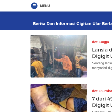
MENU
Berita Dan Informasi Gigitan Ular Berb
detikJogja
Lansia 
Digigit 
Seorang lansi
menyadari dig
detikSumba
7 dari 
Digigit