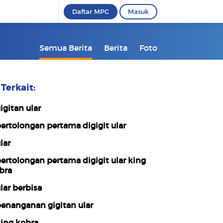
Daftar MPC
Masuk
Semua Berita
Berita
Foto
Terkait:
igitan ular
ertolongan pertama digigit ular
lar
ertolongan pertama digigit ular king
bra
lar berbisa
enanganan gigitan ular
ing kobra