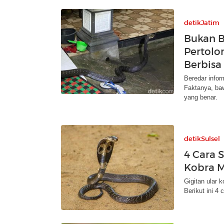
detikJatim
Bukan B
Pertolo
Berbisa
Beredar infor
Faktanya, baw
yang benar.
detikSulsel
4 Cara S
Kobra M
Gigitan ular k
Berikut ini 4 