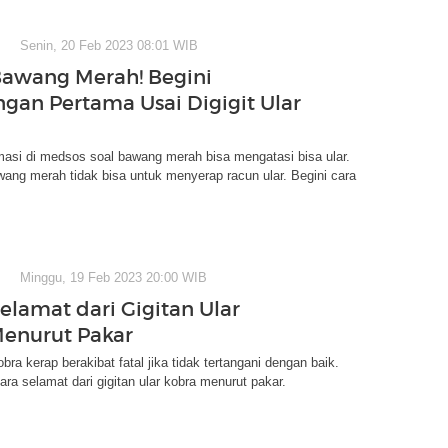
Senin, 20 Feb 2023 08:01 WIB
awang Merah! Begini
ngan Pertama Usai Digigit Ular
masi di medsos soal bawang merah bisa mengatasi bisa ular.
ang merah tidak bisa untuk menyerap racun ular. Begini cara
Minggu, 19 Feb 2023 20:00 WIB
elamat dari Gigitan Ular
enurut Pakar
obra kerap berakibat fatal jika tidak tertangani dengan baik.
cara selamat dari gigitan ular kobra menurut pakar.