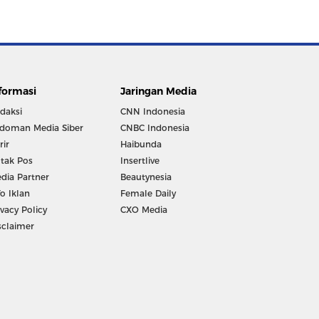
formasi
Jaringan Media
daksi
CNN Indonesia
doman Media Siber
CNBC Indonesia
rir
Haibunda
tak Pos
Insertlive
dia Partner
Beautynesia
fo Iklan
Female Daily
ivacy Policy
CXO Media
sclaimer