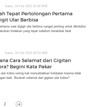
Sabtu, 18 Feb 2023 20:40 WIB
ah Tepat Pertolongan Pertama
igit Ular Berbisa
ertama saat digigit ular berbisa sangat penting untuk diketahui
lakukan tindakan yang tepat sebelum berakibat fatal.
Sabtu, 18 Feb 2023 09:53 WIB
na Cara Selamat dari Gigitan
bra? Begini Kata Pakar
 ular kobra sering kali menyebabkan kefatalan karena tidak
ngan baik. Bisakah selamat dari gigitan ular kobra?
2