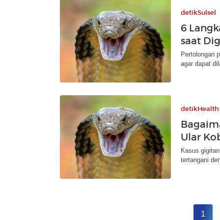
detikSulsel
6 Langk
saat Dig
Pertolongan p
agar dapat di
detikHealth
Bagaima
Ular Ko
Kasus gigitan
tertangani de
1