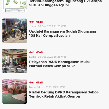
Terkini, Karangasem Diguncang 112 Gempa
Susulan Hingga Pagi Ini
detikBali
Jumat, 16 Des 2022 21:25 WIB
Update! Karangasem Sudah Diguncang
108 Kali Gempa Susulan
detikBali
Kamis, 15 Des 2022 15:25 WIB
Pelayanan RSUD Karangasem Mulai
Normal Pasca Gempa M 5,2
detikBali
Rabu, 14 Des 2022 13:38 WIB
Plafon Gedung DPRD Karangasem Jebol-
Tembok Retak Akibat Gempa