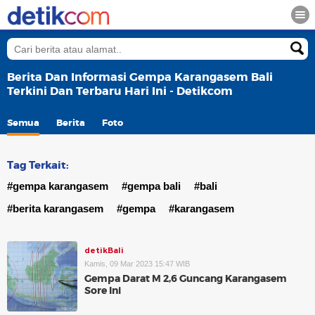
Berita Dan Informasi Gempa Karangasem Bali
Terkini Dan Terbaru Hari Ini - Detikcom
Semua
Berita
Foto
Tag Terkait:
#gempa karangasem
#gempa bali
#bali
#berita karangasem
#gempa
#karangasem
detikBali
Kamis, 09 Mar 2023 15:47 WIB
Gempa Darat M 2,6 Guncang Karangasem
Sore Ini