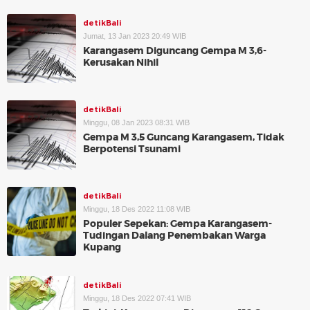
detikBali
Jumat, 13 Jan 2023 20:49 WIB
Karangasem Diguncang Gempa M 3,6-
Kerusakan Nihil
detikBali
Minggu, 08 Jan 2023 08:31 WIB
Gempa M 3,5 Guncang Karangasem, Tidak
Berpotensi Tsunami
detikBali
Minggu, 18 Des 2022 11:08 WIB
Populer Sepekan: Gempa Karangasem-
Tudingan Dalang Penembakan Warga
Kupang
detikBali
Minggu, 18 Des 2022 07:41 WIB