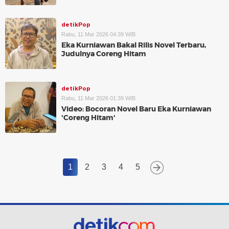
detikPop
Rabu, 11 Mar 2026 04:39 WIB
Eka Kurniawan Bakal Rilis Novel Terbaru,
Judulnya Coreng Hitam
detikPop
Rabu, 11 Mar 2026 01:39 WIB
Video: Bocoran Novel Baru Eka Kurniawan
'Coreng Hitam'
1
2
3
4
5