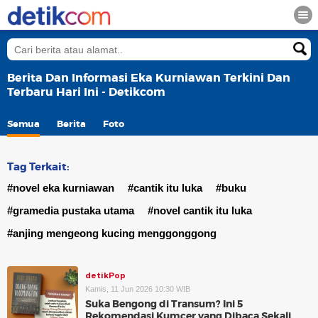
Berita Dan Informasi Eka Kurniawan Terkini Dan
Terbaru Hari Ini - Detikcom
Semua
Berita
Foto
Tag Terkait:
#novel eka kurniawan
#cantik itu luka
#buku
#gramedia pustaka utama
#novel cantik itu luka
#anjing mengeong kucing menggonggong
detikPop
Kamis, 11 Jun 2026 10:30 WIB
Suka Bengong di Transum? Ini 5
Rekomendasi Kumcer yang Dibaca Sekali