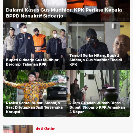
Dalami Kasus Gus Mudhlor, KPK Periksa Kepala
BPPD Nonaktif Sidoarjo
Tampil Serba Hitam, Bupati
Bupati Sidoarjo Gus Mudhlor
Sidoarjo Gus Mudhlor Tiba di
Berompi Tahanan KPK
KPK
Reaksi Santai Bupati Sidoarjo
2 Jam Geledah Rumah Dinas
Saat Ditetapkan Jadi Tersangka
Bupati Sidoarjo KPK Amankan
Korupsi
4 Koper
detikJatim