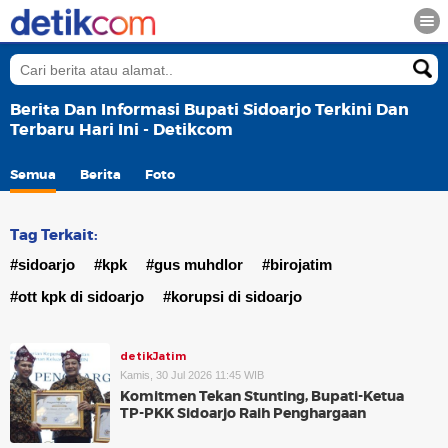
Berita Dan Informasi Bupati Sidoarjo Terkini Dan
Terbaru Hari Ini - Detikcom
Semua
Berita
Foto
Tag Terkait:
#sidoarjo
#kpk
#gus muhdlor
#birojatim
#ott kpk di sidoarjo
#korupsi di sidoarjo
detikJatim
Kamis, 30 Jul 2026 11:45 WIB
Komitmen Tekan Stunting, Bupati-Ketua
TP-PKK Sidoarjo Raih Penghargaan