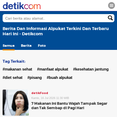
Berita Dan Informasi Alpukat Terkini Dan Terbaru
Hari Ini - Detikcom
Semua
Berita
Foto
Tag Terkait:
#makanan sehat
#manfaat alpukat
#kesehatan jantung
#diet sehat
#pisang
#buah alpukat
detikFood
Kamis, 16 Jul 2026 11:30 WIB
7 Makanan Ini Bantu Wajah Tampak Segar
dan Tak Sembap di Pagi Hari