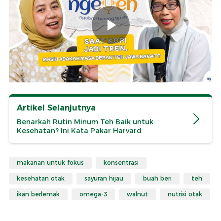
Artikel Selanjutnya
Benarkah Rutin Minum Teh Baik untuk
Kesehatan? Ini Kata Pakar Harvard
makanan untuk fokus
konsentrasi
kesehatan otak
sayuran hijau
buah beri
teh
ikan berlemak
omega-3
walnut
nutrisi otak