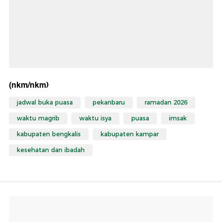
(nkm/nkm)
jadwal buka puasa
pekanbaru
ramadan 2026
waktu magrib
waktu isya
puasa
imsak
kabupaten bengkalis
kabupaten kampar
kesehatan dan ibadah