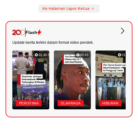
Ke Halaman Lapor Ketua
Flash
Update berita terkini dalam format video pendek.
01:46
00:43
01:20
PERISTIWA
OLAHRAGA
HIBURAN