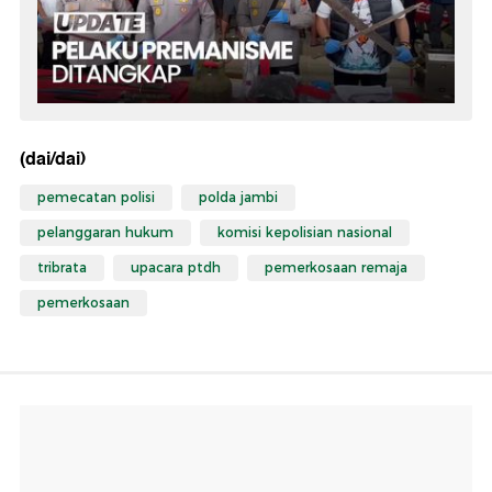
(dai/dai)
pemecatan polisi
polda jambi
pelanggaran hukum
komisi kepolisian nasional
tribrata
upacara ptdh
pemerkosaan remaja
pemerkosaan