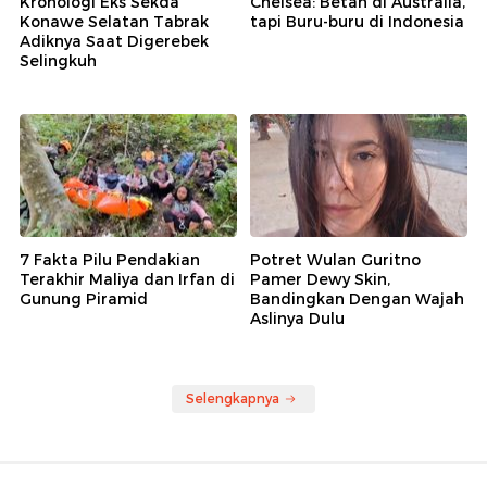
Kronologi Eks Sekda
Chelsea: Betah di Australia,
Konawe Selatan Tabrak
tapi Buru-buru di Indonesia
Adiknya Saat Digerebek
Selingkuh
7 Fakta Pilu Pendakian
Potret Wulan Guritno
Terakhir Maliya dan Irfan di
Pamer Dewy Skin,
Gunung Piramid
Bandingkan Dengan Wajah
Aslinya Dulu
Selengkapnya