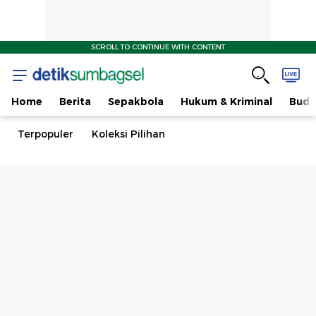
SCROLL TO CONTINUE WITH CONTENT
Home
Berita
Sepakbola
Hukum & Kriminal
Buda
Terpopuler
Koleksi Pilihan