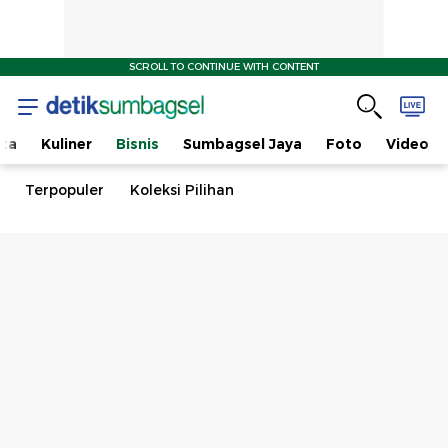
SCROLL TO CONTINUE WITH CONTENT
ta
Kuliner
Bisnis
Sumbagsel Jaya
Foto
Video
Terpopuler
Koleksi Pilihan