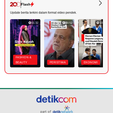
Flash
Update berita terkini dalam format video pendek.
01:32
00:52
03:22
FASHION &
BEAUTY
PERISTIWA
EKONOMI
part of