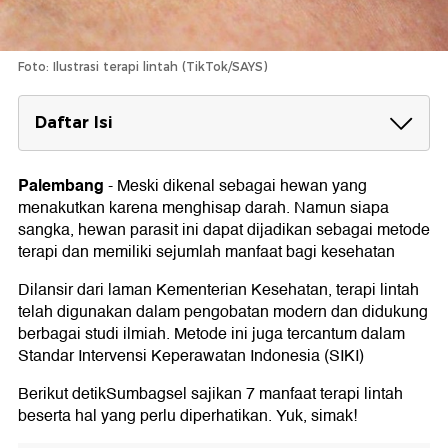
Foto: Ilustrasi terapi lintah (TikTok/SAYS)
Daftar Isi
Manfaat Terapi Lintah
1. Mencegah Pembekuan Darah
Palembang
-
Meski dikenal sebagai hewan yang
2. Membantu Mengontrol Kekentalan Darah
menakutkan karena menghisap darah. Namun siapa
Penderita Diabetes
sangka, hewan parasit ini dapat dijadikan sebagai metode
3. Mengatasi Nyeri
terapi dan memiliki sejumlah manfaat bagi kesehatan
4. Menjaga Kesehatan Kulit
5. Mengobati Gangguan Lambung
Dilansir dari laman Kementerian Kesehatan, terapi lintah
6. Menyembuhkan Luka
telah digunakan dalam pengobatan modern dan didukung
7. Mengobati Penyakit Jantung
berbagai studi ilmiah. Metode ini juga tercantum dalam
Hal yang Perlu Diperhatikan
Standar Intervensi Keperawatan Indonesia (SIKI)
Berikut detikSumbagsel sajikan 7 manfaat terapi lintah
beserta hal yang perlu diperhatikan. Yuk, simak!