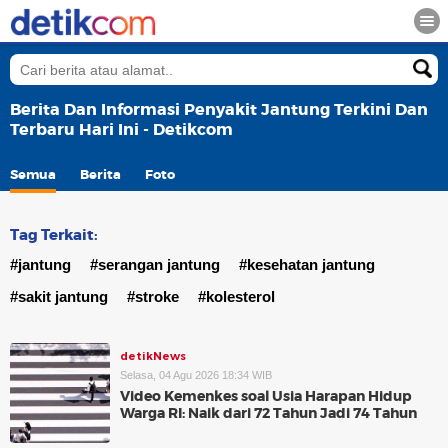
Berita Dan Informasi Penyakit Jantung Terkini Dan
Terbaru Hari Ini - Detikcom
Semua
Berita
Foto
Tag Terkait:
#jantung
#serangan jantung
#kesehatan jantung
#sakit jantung
#stroke
#kolesterol
detikNews
Selasa, 04 Agu 2026 18:34 WIB
Video Kemenkes soal Usia Harapan Hidup
Warga RI: Naik dari 72 Tahun Jadi 74 Tahun