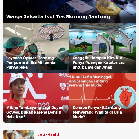
Warga Jakarta Ikut Tes Skrining Jantung
Layanan Operasi Jantung
Canggih! Harapan Kita Kini
Paripurna di Era Millennial
Punya Ruangan Kateterisasi
Purwabeka
untuk Bayi dan Anak
Mikha Tambayong Lagi Doyan
Kenapa Penyakit Jantung
Gowes, Bukan karena Bensin
Menyerang Wanita di Usia
Naik Kan?
Muda?
detikHealth