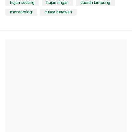
hujan sedang
hujan ringan
daerah lampung
meteorologi
cuaca berawan