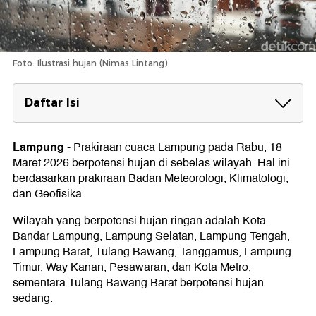
Foto: Ilustrasi hujan (Nimas Lintang)
Daftar Isi
Prakiraan Cuaca Lampung 12 Maret 2026
1. Kota Bandar Lampung
Lampung
-
Prakiraan cuaca Lampung pada Rabu, 18
2. Lampung Selatan
Maret 2026 berpotensi hujan di sebelas wilayah. Hal ini
3. Lampung Tengah
berdasarkan prakiraan Badan Meteorologi, Klimatologi,
4. Lampung Utara
dan Geofisika.
5. Lampung Barat
6. Tulang Bawang
Wilayah yang berpotensi hujan ringan adalah Kota
7. Tanggamus
Bandar Lampung, Lampung Selatan, Lampung Tengah,
8. Lampung Timur
Lampung Barat, Tulang Bawang, Tanggamus, Lampung
9. Way Kanan
10. Pesawaran
Timur, Way Kanan, Pesawaran, dan Kota Metro,
11. Pringsewu
sementara Tulang Bawang Barat berpotensi hujan
12. Mesuji
sedang.
13. Tulang Bawang Barat