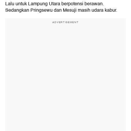
14. Pesisir Barat
Lalu untuk Lampung Utara berpotensi berawan.
15. Kota Metro
Sedangkan Pringsewu dan Mesuji masih udara kabur.
ADVERTISEMENT