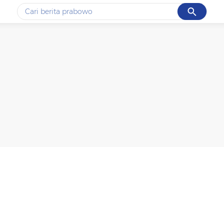
Cancel
Yang sedang ramai dicari
#1
data live draw sgp
#2
piala presiden 2026
#3
prabowo
#4
iran
#5
gempa hari ini
Promoted
Terakhir yang dicari
Loading...