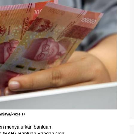
njaya/Pexels)
en menyalurkan bantuan
an (PKH), Bantuan Pangan Non