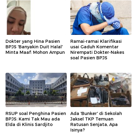
Dokter yang Hina Pasien
Ramai-ramai Klarifikasi
BPJS 'Banyakin Duit Halal'
usai Gaduh Komentar
Minta Maaf: Mohon Ampun
Nirempati Dokter-Nakes
soal Pasien BPJS
RSUP soal Penghina Pasien
Ada 'Bunker' di Sekolah
BPJS: Kami Tak Mau ada
Jaksel TKP Temuan
Elda di Klinis Sardjito
Ratusan Senjata, Apa
Isinya?