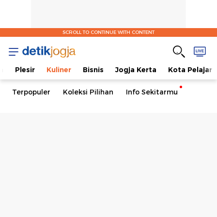
SCROLL TO CONTINUE WITH CONTENT
a
Plesir
Kuliner
Bisnis
Jogja Kerta
Kota Pelajar
Terpopuler
Koleksi Pilihan
Info Sekitarmu