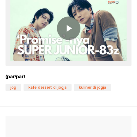
(par/par)
jog
kafe dessert di jogja
kuliner di jogja