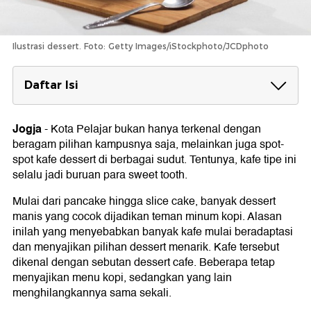
Ilustrasi dessert. Foto: Getty Images/iStockphoto/JCDphoto
Daftar Isi
Rekomendasi Kafe Dessert Jogja yang
Nyaman
Jogja
-
Kota Pelajar bukan hanya terkenal dengan
1. Dear Sweet Cafe
beragam pilihan kampusnya saja, melainkan juga spot-
2. Milk by Artemy
spot kafe dessert di berbagai sudut. Tentunya, kafe tipe ini
3. House of Fudgybro
selalu jadi buruan para sweet tooth.
4. Coklat Cafe
5. Bake Me to the Moon
Mulai dari pancake hingga slice cake, banyak dessert
6. Desia's Kitchen
manis yang cocok dijadikan teman minum kopi. Alasan
7. My Puding Jogja
inilah yang menyebabkan banyak kafe mulai beradaptasi
dan menyajikan pilihan dessert menarik. Kafe tersebut
dikenal dengan sebutan dessert cafe. Beberapa tetap
menyajikan menu kopi, sedangkan yang lain
menghilangkannya sama sekali.