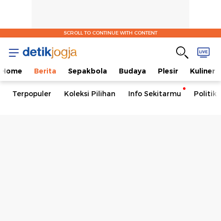
SCROLL TO CONTINUE WITH CONTENT
Home
Berita
Sepakbola
Budaya
Plesir
Kuliner
Terpopuler
Koleksi Pilihan
Info Sekitarmu
Politik