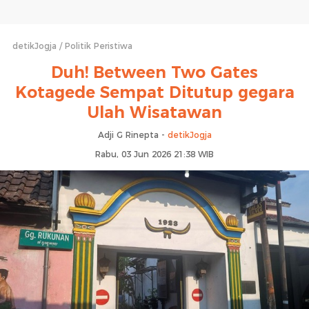
detikJogja
Politik Peristiwa
Duh! Between Two Gates
Kotagede Sempat Ditutup gegara
Ulah Wisatawan
Adji G Rinepta -
detikJogja
Rabu, 03 Jun 2026 21:38 WIB