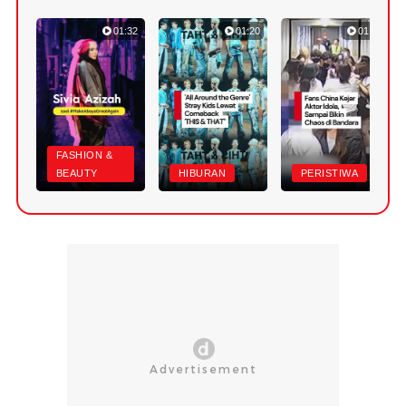
01:32
01:20
01:24
FASHION &
BEAUTY
HIBURAN
PERISTIWA