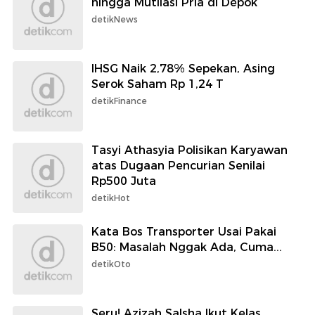
hingga Mutilasi Pria di Depok
detikNews
IHSG Naik 2,78% Sepekan, Asing
Serok Saham Rp 1,24 T
detikFinance
Tasyi Athasyia Polisikan Karyawan
atas Dugaan Pencurian Senilai
Rp500 Juta
detikHot
Kata Bos Transporter Usai Pakai
B50: Masalah Nggak Ada, Cuma...
detikOto
Seru! Azizah Salsha Ikut Kelas