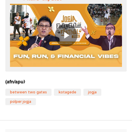
(afn/apu)
between two gates
kotagede
jogja
polper jogja