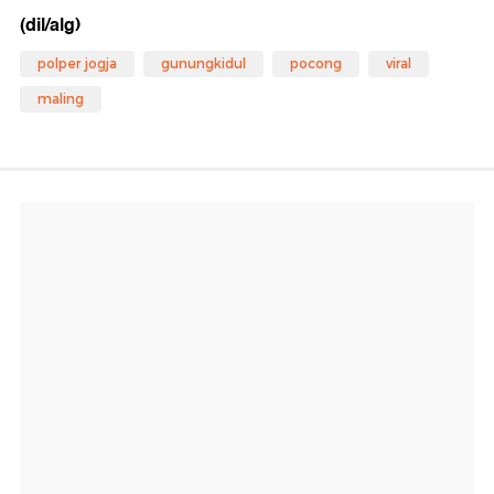
(dil/alg)
polper jogja
gunungkidul
pocong
viral
maling