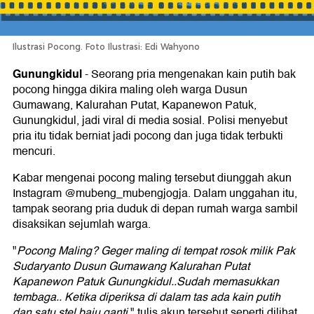
Ilustrasi Pocong. Foto Ilustrasi: Edi Wahyono
Gunungkidul
-
Seorang pria mengenakan kain putih bak
pocong hingga dikira maling oleh warga Dusun
Gumawang, Kalurahan Putat, Kapanewon Patuk,
Gunungkidul, jadi viral di media sosial. Polisi menyebut
pria itu tidak berniat jadi pocong dan juga tidak terbukti
mencuri.
Kabar mengenai pocong maling tersebut diunggah akun
Instagram @mubeng_mubengjogja. Dalam unggahan itu,
tampak seorang pria duduk di depan rumah warga sambil
disaksikan sejumlah warga.
"
Pocong Maling? Geger maling di tempat rosok milik Pak
Sudaryanto Dusun Gumawang Kalurahan Putat
Kapanewon Patuk Gunungkidul..Sudah memasukkan
tembaga.. Ketika diperiksa di dalam tas ada kain putih
dan satu stel baju ganti
," tulis akun tersebut seperti dilihat