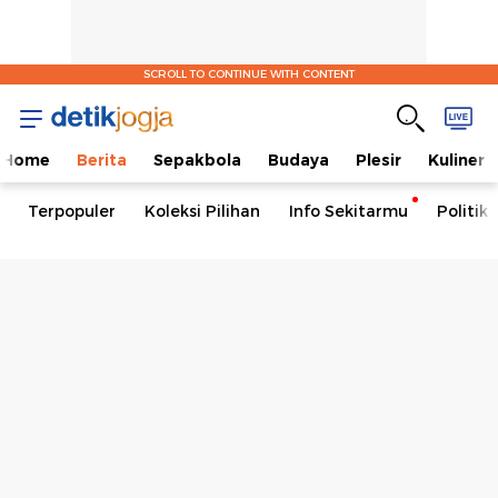
SCROLL TO CONTINUE WITH CONTENT
Home
Berita
Sepakbola
Budaya
Plesir
Kuliner
Terpopuler
Koleksi Pilihan
Info Sekitarmu
Politik