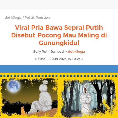
detikJogja
Politik Peristiwa
Viral Pria Bawa Seprai Putih
Disebut Pocong Mau Maling di
Gunungkidul
Serly Putri Jumbadi -
detikJogja
Selasa, 02 Jun 2026 15:10 WIB