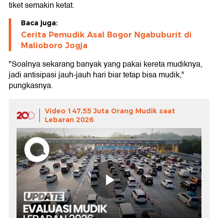
tiket semakin ketat.
Baca juga:
Cerita Pemudik Asal Bogor Ngabuburit di
Malioboro Jogja
"Soalnya sekarang banyak yang pakai kereta mudiknya,
jadi antisipasi jauh-jauh hari biar tetap bisa mudik,"
pungkasnya.
Video 147,55 Juta Orang Mudik saat
Lebaran 2026