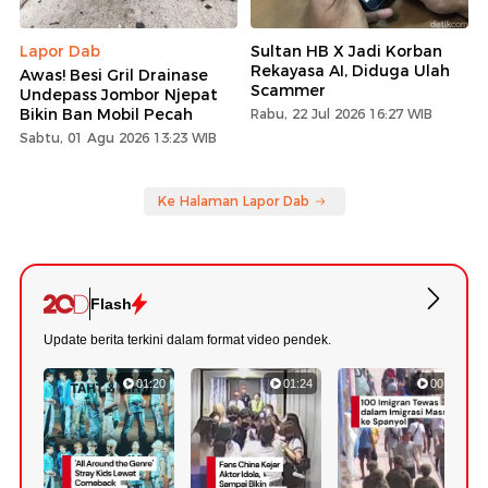
Lapor Dab
Sultan HB X Jadi Korban
Rekayasa AI, Diduga Ulah
Awas! Besi Gril Drainase
Scammer
Undepass Jombor Njepat
Bikin Ban Mobil Pecah
Rabu, 22 Jul 2026 16:27 WIB
Sabtu, 01 Agu 2026 13:23 WIB
Ke Halaman Lapor Dab
Flash
Update berita terkini dalam format video pendek.
01:20
01:24
00:42