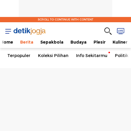
SCROLL TO CONTINUE WITH CONTENT
Home
Berita
Sepakbola
Budaya
Plesir
Kuliner
Terpopuler
Koleksi Pilihan
Info Sekitarmu
Politik