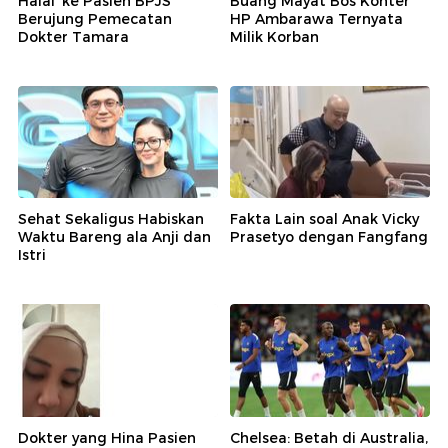
Halal' ke Pasien BPJS
Buang Mayat Bos Konter
Berujung Pemecatan
HP Ambarawa Ternyata
Dokter Tamara
Milik Korban
Sehat Sekaligus Habiskan
Fakta Lain soal Anak Vicky
Waktu Bareng ala Anji dan
Prasetyo dengan Fangfang
Istri
Dokter yang Hina Pasien
Chelsea: Betah di Australia,