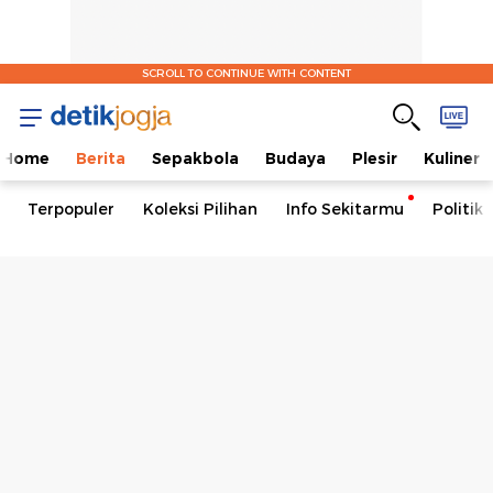
SCROLL TO CONTINUE WITH CONTENT
Home
Berita
Sepakbola
Budaya
Plesir
Kuliner
Terpopuler
Koleksi Pilihan
Info Sekitarmu
Politik