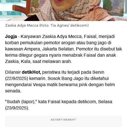
Zaskia Adya Mecca (Foto: Tia Agnes/ detikcom)
Jogja
-
Karyawan Zaskia Adya Mecca, Faisal, menjadi
korban pemukulan pemotor arogan atau bang jago di
kawasan Ampera, Jakarta Selatan. Pemotor itu disebut tak
terima ditegur gegara nyaris menabrak Faisal dan anak
Zaskia, Kala, saat melawan arah.
detikHot,
Dilansir
peristiwa itu terjadi pada Senin
(22/9/2025) kemarin. Sosok Bang Jago itu diketahui
mengendarai Vespa matik berwarna pink dengan helm
senada.
"Sudah (lapor)," kata Faisal kepada detikcom, Selasa
(23/9/2025).
ADVERTISEMENT