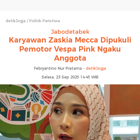
detikJogja
Politik Peristiwa
Jabodetabek
Karyawan Zaskia Mecca Dipukuli
Pemotor Vespa Pink Ngaku
Anggota
Febryantino Nur Pratama -
detikJogja
Selasa, 23 Sep 2025 14:45 WIB