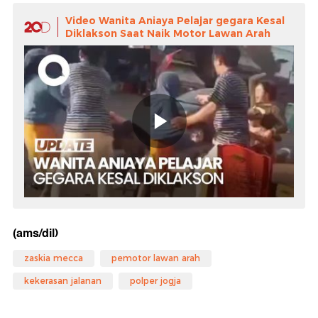
Video Wanita Aniaya Pelajar gegara Kesal
Diklakson Saat Naik Motor Lawan Arah
(ams/dil)
zaskia mecca
pemotor lawan arah
kekerasan jalanan
polper jogja